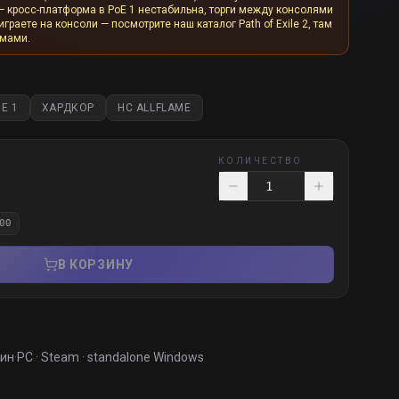
— кросс-платформа в PoE 1 нестабильна, торги между консолями
граете на консоли — посмотрите наш каталог Path of Exile 2, там
рмами.
E 1
ХАРДКОР
HC ALLFLAME
КОЛИЧЕСТВО
00
В КОРЗИНУ
мин
·
PC · Steam · standalone Windows