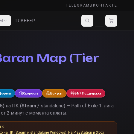
TELEGRAM
ВКОНТАКТЕ
ДЫ
ПЛАННЕР
Baran Map (Tier
)
тформы
Скорость
Бонусы
24/7 Поддержка
5)
на ПК (
Steam
/ standalone) — Path of Exile 1, лига
от 2 минут с момента оплаты.
ПК
ко на ПК (Steam и standalone Windows). На PlayStation и Xbox