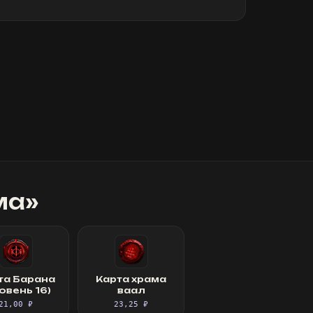
ма
»
та Барана
Карта храма
овень 16)
ваал
21,00 ₽
23,25 ₽