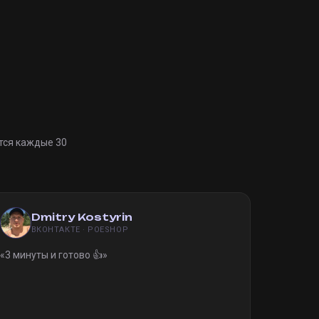
тся каждые 30
Dmitry Kostyrin
ВКОНТАКТЕ · POESHOP
«
3 минуты и готово 👍
»