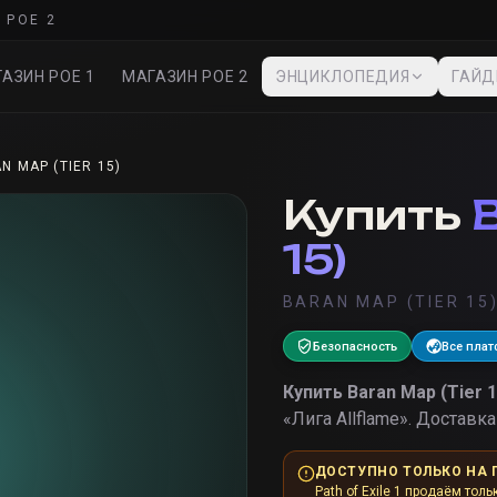
 POE 2
АЗИН POE 1
МАГАЗИН POE 2
ЭНЦИКЛОПЕДИЯ
ГАЙ
N MAP (TIER 15)
Купить
15)
BARAN MAP (TIER 15
Безопасность
Все пла
Купить
Baran Map (Tier 1
«
Лига Allflame
».
Доставка 
ДОСТУПНО ТОЛЬКО НА 
Path of Exile 1 продаём толь