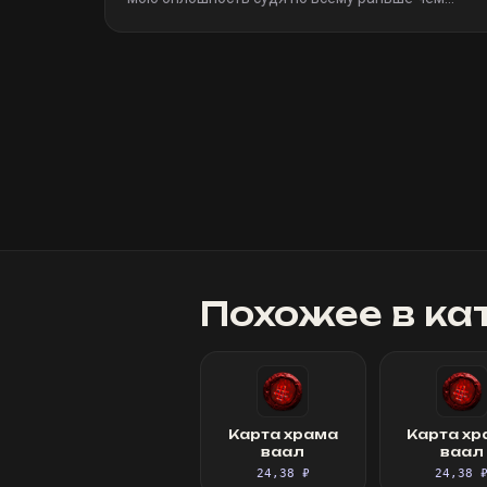
я(очевидно я не один такой дурак)). Однозначно
рекомендую
»
Похожее в ка
Карта храма
Карта хр
ваал
ваал
24,38 ₽
24,38 