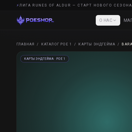
⚡
ЛИГА RUNES OF ALDUR — СТАРТ НОВОГО СЕЗОНА
О НАС
МАГ
ГЛАВНАЯ
/
КАТАЛОГ POE 1
/
КАРТЫ ЭНДГЕЙМА
/
BARA
КАРТЫ ЭНДГЕЙМА
· POE 1