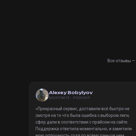
Все отзывы —
Alexey Bobylyov
ВКОНТАКТЕ · POESHOP
«
Прекрасный сервис, доставили всё быстро не
смотря на то что была ошибка с выбором лиги,
сфер дали в соответствии с прайсом на сайте.
Поддержка ответила моментально, и заметили
мою оплошность судя по всёму раньше чем