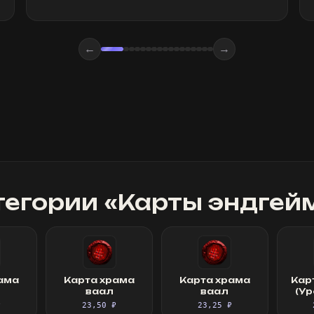
←
→
тегории «
Карты эндгей
ама
Карта храма
Карта храма
Кар
ваал
ваал
(Ур
₽
23,50 ₽
23,25 ₽