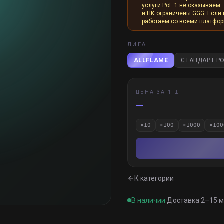
услуги PoE 1 не оказываем 
и ПК ограничены GGG. Если и
работаем со всеми платфо
ЛИГА
ALLFLAME
СТАНДАРТ PO
ЦЕНА ЗА 1 ШТ
—
×
10
×
100
×
1000
×
100
К категории
В наличии
·
Доставка 2–15 