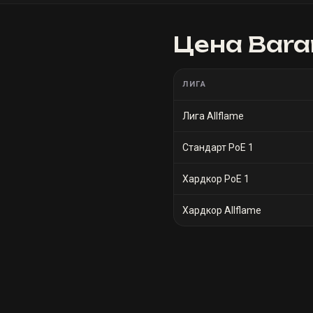
Цена
Baran
ЛИГА
Лига Allflame
Стандарт PoE 1
Хардкор PoE 1
Хардкор Allflame