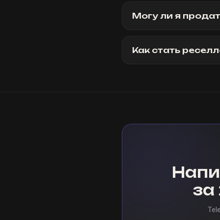
Могу ли я прода
Как стать ресел
Напи
за
Tel