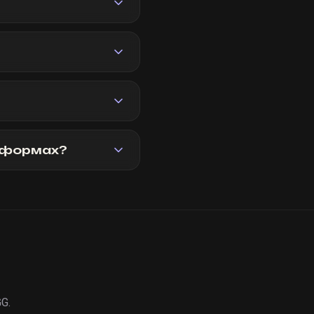
атформах?
G.