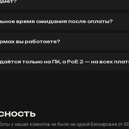
едмет?
ьное время ожидания после оплаты?
рмах вы работаете?
даётся только на ПК, а PoE 2 — на всех пл
сность
аботы у наших клиентов не было ни одной блокировки от GG