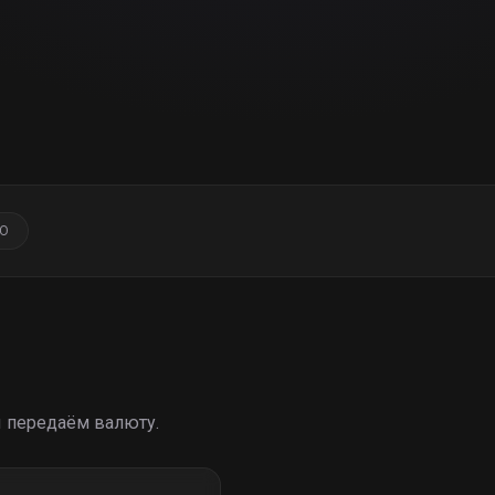
ВО
ы передаём валюту.