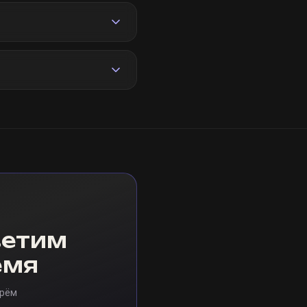
ветим
емя
ерём