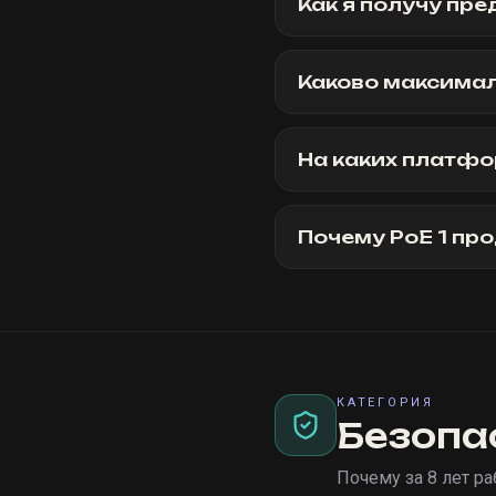
Как я получу пр
Каково максимал
На каких платфо
Почему PoE 1 про
КАТЕГОРИЯ
Безопа
Почему за 8 лет р