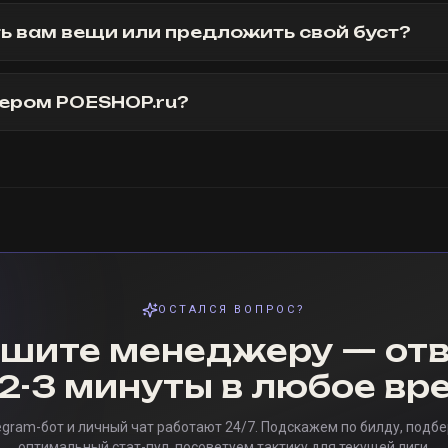
ть вам вещи или предложить свой буст?
лером POESHOP.ru?
ОСТАЛСЯ ВОПРОС?
шите менеджеру — от
 2-3 минуты в любое вр
egram-бот и личный чат работают 24/7. Подскажем по билду, подб
оптимальный стат-пул, посоветуем тактику для текущей лиги.