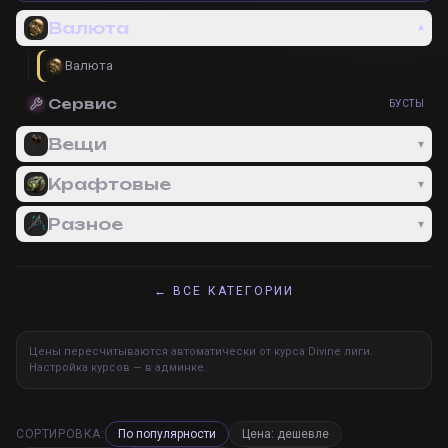
Валюта
▾
Валюта
Сервис
БУСТЫ
Вещи
▾
Крафтовые
▾
Разное
▾
← ВСЕ КАТЕГОРИИ
Цены пересчитываются автоматически от курса Divine лиги.
Настройка курсов — в админке.
СОРТИРОВКА:
По популярности
Цена: дешевле