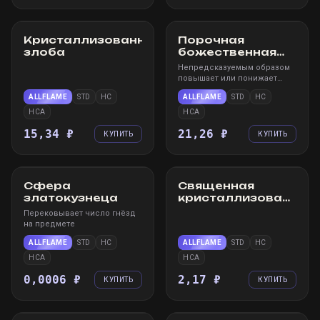
STEAM
WIN
STEAM
WIN
Кристаллизованная
Порочная
злоба
божественная
слеза
Непредсказуемым образом
повышает или понижает
уровень каждого свойства
ALLFLAME
STD
HC
ALLFLAME
STD
HC
на осквернённом редком
предмете
HCA
HCA
15,34 ₽
21,26 ₽
КУПИТЬ
КУПИТЬ
STEAM
WIN
STEAM
WIN
Сфера
Священная
златокузнеца
кристаллизованная
жизненная сила
Перековывает число гнёзд
на предмете
ALLFLAME
STD
HC
ALLFLAME
STD
HC
HCA
HCA
0,0006 ₽
2,17 ₽
КУПИТЬ
КУПИТЬ
STEAM
WIN
STEAM
WIN