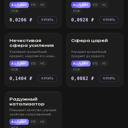
Пожирателя миров
амулета или пояса
ALLFLAME
STD
HC
ALLFLAME
STD
HC
HCA
HCA
0,0206 ₽
0,0928 ₽
КУПИТЬ
КУПИТЬ
STEAM
WIN
STEAM
WIN
Нечестивая
Сфера царей
сфера усиления
Усиливает волшебный
Улучшает волшебный
предмет, наделяя его новым
предмет до редкого
случайным свойством,
ALLFLAME
STD
HC
ALLFLAME
STD
HC
HCA
HCA
0,1404 ₽
0,0082 ₽
КУПИТЬ
КУПИТЬ
STEAM
WIN
Радужный
катализатор
Повышает качество, улучшая
свойства сопротивлений
кольца, амулета или пояса
ALLFLAME
STD
HC
HCA