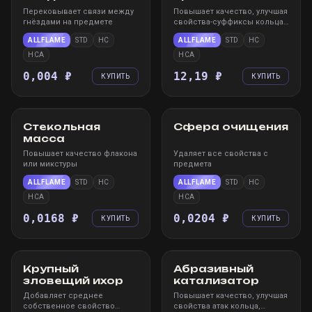
Перековывает связи между
Повышает качество, улучшая
гнёздами на предмете
свойства-суффиксы кольца,
амулета или пояса
ALLFLAME
STD
HC
ALLFLAME
STD
HC
HCA
HCA
0,004 ₽
12,19 ₽
КУПИТЬ
КУПИТЬ
STEAM
WIN
STEAM
WIN
Стекольная
Сфера очищения
масса
Повышает качество флакона
Удаляет все свойства с
или микстуры
предмета
ALLFLAME
STD
HC
ALLFLAME
STD
HC
HCA
HCA
0,0168 ₽
0,0204 ₽
КУПИТЬ
КУПИТЬ
STEAM
WIN
STEAM
WIN
Крупный
Абразивный
зловещий ихор
катализатор
Добавляет среднее
Повышает качество, улучшая
собственное свойство
свойства атак кольца,