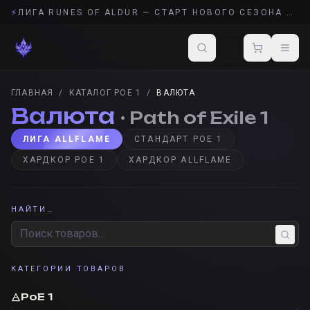
⚡
ЛИГА RUNES OF ALDUR — СТАРТ НОВОГО СЕЗОНА POE 2
ГЛАВНАЯ
/
КАТАЛОГ POE 1
/
ВАЛЮТА
Валюта
· Path of Exile 1
ЛИГА ALLFLAME
СТАНДАРТ POE 1
ХАРДКОР POE 1
ХАРДКОР ALLFLAME
НАЙТИ…
КАТЕГОРИИ ТОВАРОВ
🜁
PoE 1