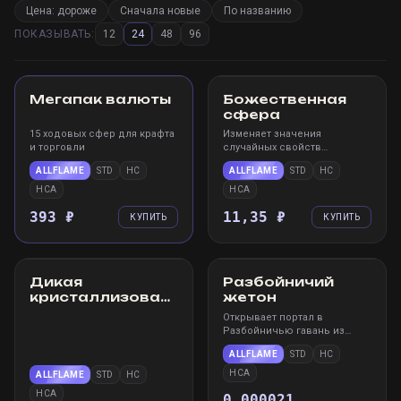
Цена: дороже
Сначала новые
По названию
ПОКАЗЫВАТЬ:
12
24
48
96
STEAM
WIN
STEAM
WIN
×
5
100
100
20
×
200
ХИТ
Мегапак валюты
Божественная
сфера
15 ходовых сфер для крафта
Изменяет значения
и торговли
случайных свойств
предмета.
ALLFLAME
STD
HC
ALLFLAME
STD
HC
HCA
HCA
393 ₽
11,35 ₽
КУПИТЬ
КУПИТЬ
STEAM
WIN
STEAM
WIN
Дикая
Разбойничий
кристаллизованная
жетон
жизненная сила
Открывает портал в
Разбойничью гавань из
города или убежища
ALLFLAME
STD
HC
HCA
ALLFLAME
STD
HC
HCA
0,000021