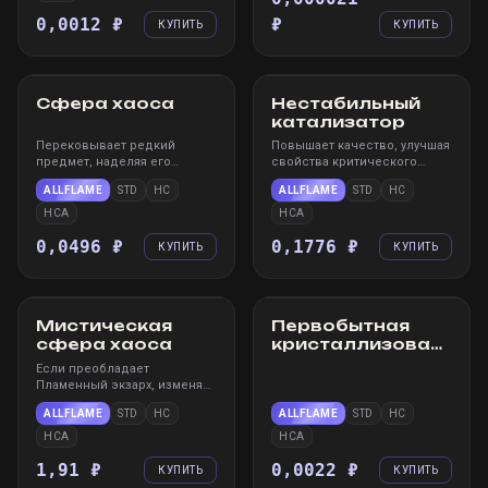
0,0012 ₽
₽
КУПИТЬ
КУПИТЬ
STEAM
WIN
STEAM
WIN
Сфера хаоса
Нестабильный
катализатор
Перековывает редкий
Повышает качество, улучшая
предмет, наделяя его
свойства критического
новыми случайными
удара кольца, амулета или
ALLFLAME
STD
HC
ALLFLAME
STD
HC
свойствами
пояса
HCA
HCA
0,0496 ₽
0,1776 ₽
КУПИТЬ
КУПИТЬ
STEAM
WIN
STEAM
WIN
Мистическая
Первобытная
сфера хаоса
кристаллизованная
жизненная сила
Если преобладает
Пламенный экзарх, изменяет
свойства-префиксы
ALLFLAME
STD
HC
ALLFLAME
STD
HC
HCA
HCA
1,91 ₽
0,0022 ₽
КУПИТЬ
КУПИТЬ