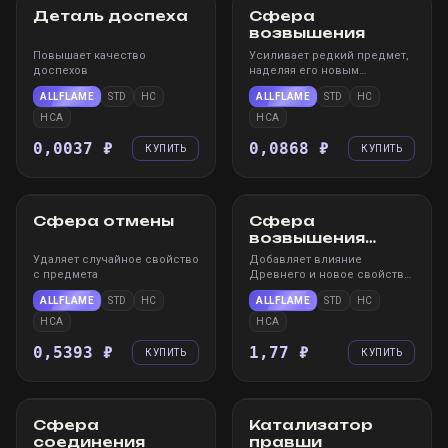
Деталь доспеха
Сфера
возвышения
Повышает качество
Усиливает редкий предмет,
доспехов
наделяя его новым
случайным свойством
ALLFLAME
STD
HC
ALLFLAME
STD
HC
HCA
HCA
0,0037 ₽
0,0868 ₽
КУПИТЬ
КУПИТЬ
STEAM
WIN
STEAM
WIN
Сфера отмены
Сфера
возвышения
Древнего
Удаляет случайное свойство
Добавляет влияние
с предмета
Древнего и новое свойство
Древнего на редкий
ALLFLAME
STD
HC
ALLFLAME
STD
HC
предмет
HCA
HCA
0,5393 ₽
1,77 ₽
КУПИТЬ
КУПИТЬ
STEAM
WIN
STEAM
WIN
Сфера
Катализатор
соединения
правши