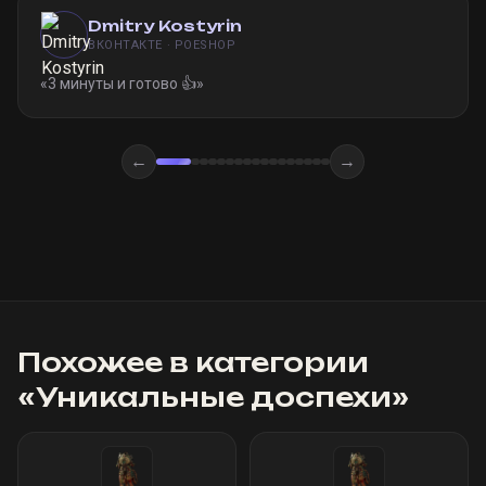
Dmitry Kostyrin
ВКОНТАКТЕ · POESHOP
«
3 минуты и готово 👍
»
←
→
Похожее в категории
«
Уникальные доспехи
»