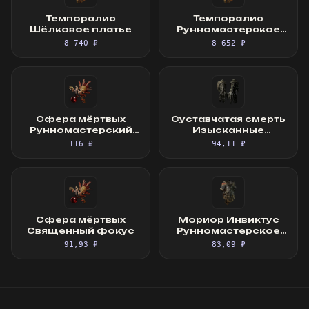
Темпоралис
Темпоралис
Шёлковое платье
Рунномастерское
Шёлковое платье
8 740 ₽
8 652 ₽
Сфера мёртвых
Суставчатая смерть
Рунномастерский
Изысканные
Священный фокус
перчатки
116 ₽
94,11 ₽
Сфера мёртвых
Мориор Инвиктус
Священный фокус
Рунномастерское
Великолепное
91,93 ₽
83,09 ₽
облачение