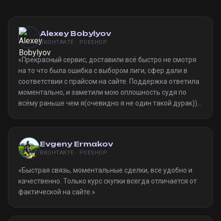
Alexey Bobylyov
ВКОНТАКТЕ · POESHOP
«
Прекрасный сервис, доставили всё быстро не смотря
на то что была ошибка с выбором лиги, сфер дали в
соответствии с прайсом на сайте. Поддержка ответила
моментально, и заметили мою оплошность судя по
всёму раньше чем я(очевидно я не один такой дурак)).
Однозначно рекомендую
»
Evgeny Ermakov
ВКОНТАКТЕ · POESHOP
«
Быстрая связь, моментальные сделки, все удобно и
качественно. Только курс скупки всегда отличается от
фактической на сайте.
»