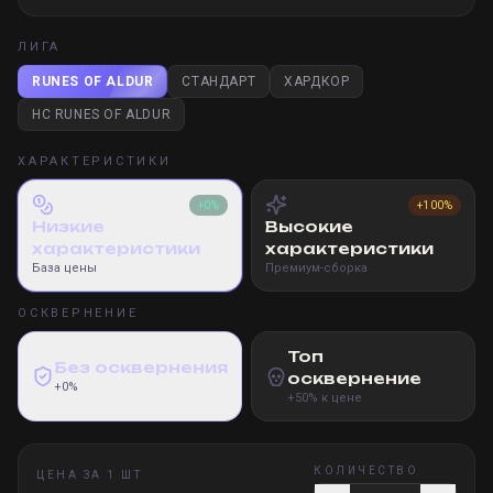
ЛИГА
RUNES OF ALDUR
СТАНДАРТ
ХАРДКОР
HC RUNES OF ALDUR
ХАРАКТЕРИСТИКИ
+0%
+100%
Низкие
Высокие
характеристики
характеристики
База цены
Премиум-сборка
ОСКВЕРНЕНИЕ
Топ
Без осквернения
осквернение
+0%
+50% к цене
КОЛИЧЕСТВО
ЦЕНА ЗА 1 ШТ