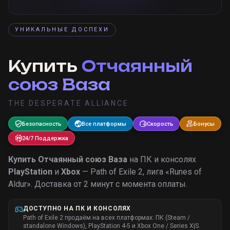
УНИКАЛЬНЫЕ ДОСПЕХИ
Купить
Отчаянный
союз Ваза
THE DESPERATE ALLIANCE
Безопасность
Все платформы
Скорость
Бонусы
24/7 Поддержка
Купить
Отчаянный союз Ваза
на ПК и консолях
PlayStation
и
Xbox
— Path of Exile 2, лига «
Runes of
Aldur
».
Доставка от 2 минут с момента оплаты.
ДОСТУПНО НА ПК И КОНСОЛЯХ
Path of Exile 2 продаём на всех платформах: ПК (Steam /
standalone Windows), PlayStation 4-5 и Xbox One / Series X|S.