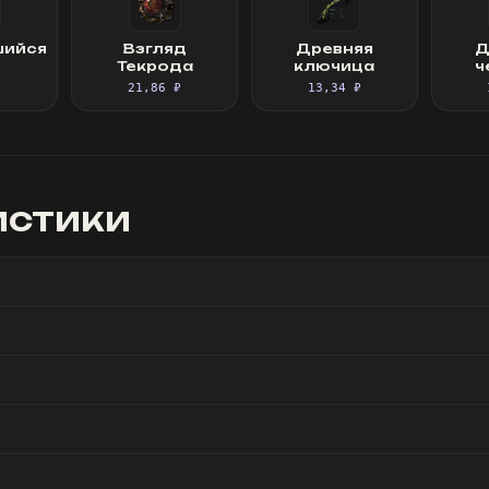
шийся
Взгляд
Древняя
Д
п
Текрода
ключица
ч
₽
21,86 ₽
13,34 ₽
истики