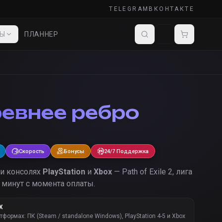
TELEGRAM
ВКОНТАКТЕ
ДЫ
ПЛАННЕР
евнее ребро
Скорость
Бонусы
24/7 Поддержка
 и консолях
PlayStation
и
Xbox
— Path of Exile 2, лига
 минут с момента оплаты.
Х
атформах: ПК (Steam / standalone Windows), PlayStation 4-5 и Xbox