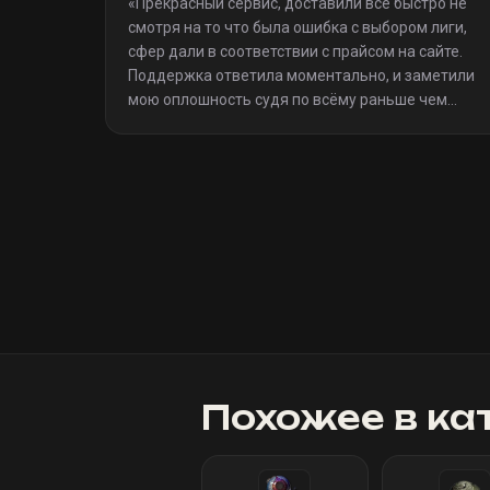
«
Прекрасный сервис, доставили всё быстро не
смотря на то что была ошибка с выбором лиги,
сфер дали в соответствии с прайсом на сайте.
Поддержка ответила моментально, и заметили
мою оплошность судя по всёму раньше чем
я(очевидно я не один такой дурак)). Однозначно
рекомендую
»
Похожее в ка