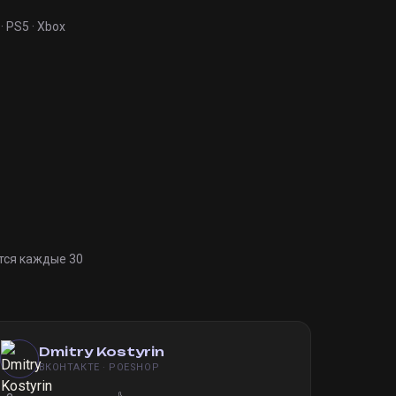
· PS5 · Xbox
тся каждые 30
Dmitry Kostyrin
ВКОНТАКТЕ · POESHOP