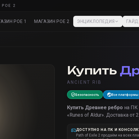
 POE 2
АЗИН POE 1
МАГАЗИН POE 2
ЭНЦИКЛОПЕДИЯ
ГАЙ
Купить
Др
ANCIENT RIB
Безопасность
Все платформы
Купить
Древнее ребро
на ПК
«
Runes of Aldur
».
Доставка от 2
ДОСТУПНО НА ПК И КОНСОЛЯ
Path of Exile 2 продаём на всех пл