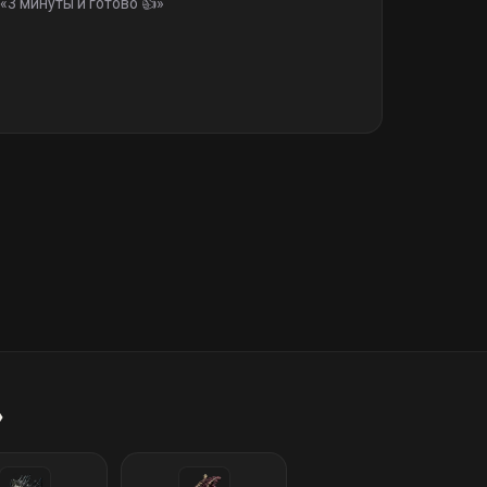
«
3 минуты и готово 👍
»
»