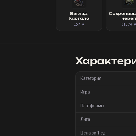
Взгляд
Сохранив
Каргала
чере
157 ₽
31,74 
Характер
Категория
Игра
Платформы
Лига
Цена за 1 ед.