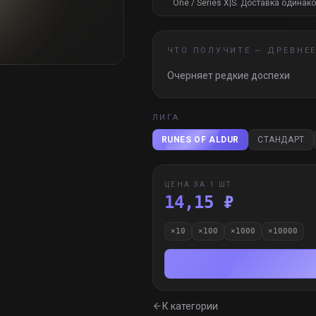
One / Series X|S. Доставка одинако
ЧТО ПОЛУЧИТЕ —
ДРЕВНЕЕ
Очерняет редкие доспехи
ЛИГА
RUNES OF ALDUR
СТАНДАРТ
ЦЕНА ЗА 1 ШТ
14,15 ₽
×
10
×
100
×
1000
×
10000
К категории