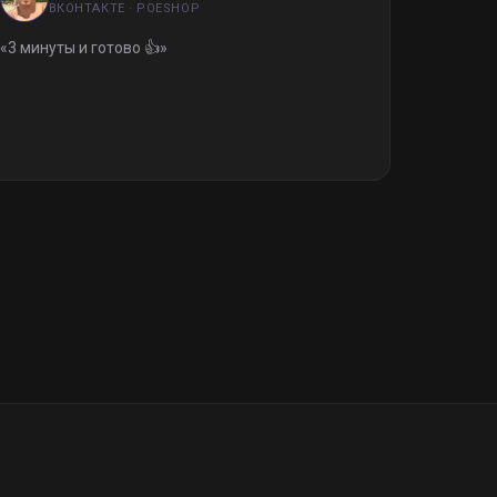
ВКОНТАКТЕ · POESHOP
«
3 минуты и готово 👍
»