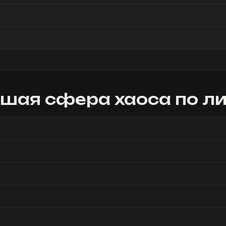
шая сфера хаоса
по л