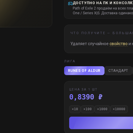
ДОСТУПНО НА ПК И КОНСОЛЯ
Path of Exile 2 продаём на всех пл
One / Series X|S. Доставка одинако
ЧТО ПОЛУЧИТЕ —
БОЛЬШАЯ
Удаляет случайное
свойство
и 
ЛИГА
RUNES OF ALDUR
СТАНДАРТ
ЦЕНА ЗА 1 ШТ
0,8390 ₽
×
10
×
100
×
1000
×
10000