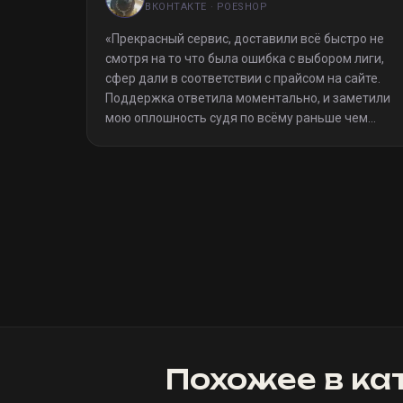
ВКОНТАКТЕ · POESHOP
«
Прекрасный сервис, доставили всё быстро не
смотря на то что была ошибка с выбором лиги,
сфер дали в соответствии с прайсом на сайте.
Поддержка ответила моментально, и заметили
мою оплошность судя по всёму раньше чем
я(очевидно я не один такой дурак)). Однозначно
рекомендую
»
Похожее в ка