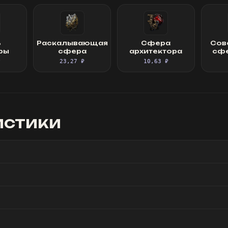
ь
Раскалывающая
Сфера
Сов
ры
сфера
архитектора
сфе
₽
23,27 ₽
10,63 ₽
истики