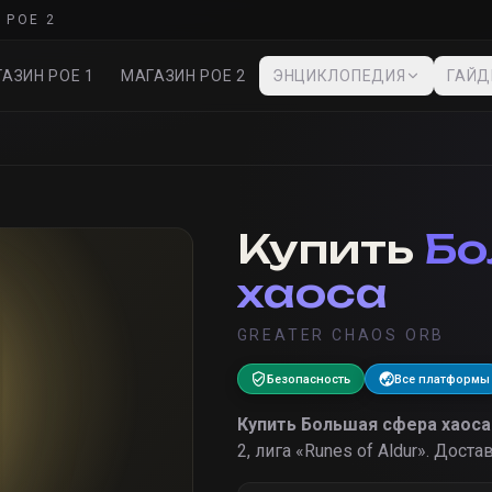
 POE 2
АЗИН POE 1
МАГАЗИН POE 2
ЭНЦИКЛОПЕДИЯ
ГАЙ
Купить
Бо
хаоса
GREATER CHAOS ORB
Безопасность
Все платформы
Купить
Большая сфера хаоса
2, лига «
Runes of Aldur
».
Достав