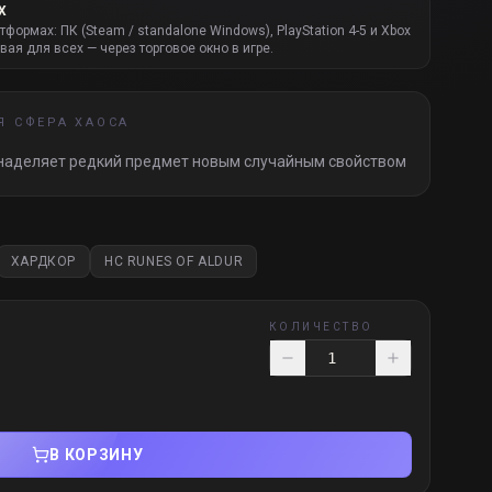
Х
атформах: ПК (Steam / standalone Windows), PlayStation 4-5 и Xbox
вая для всех — через торговое окно в игре.
 СФЕРА ХАОСА
наделяет редкий предмет новым случайным свойством
ХАРДКОР
HC RUNES OF ALDUR
КОЛИЧЕСТВО
В КОРЗИНУ