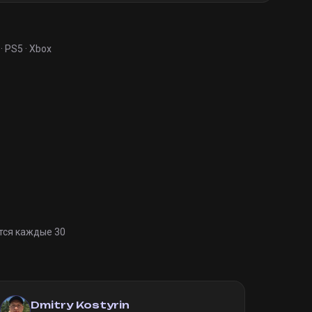
· PS5 · Xbox
тся каждые 30
Dmitry Kostyrin