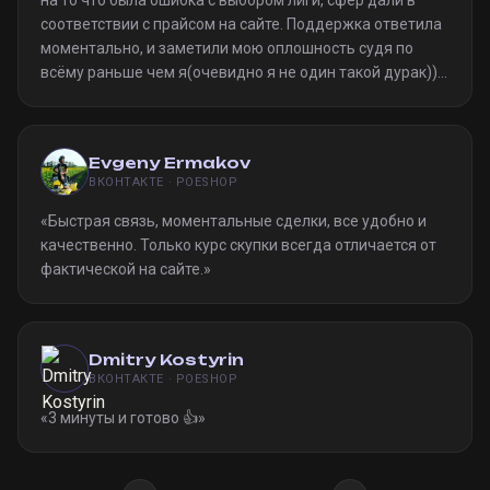
на то что была ошибка с выбором лиги, сфер дали в
соответствии с прайсом на сайте. Поддержка ответила
моментально, и заметили мою оплошность судя по
всёму раньше чем я(очевидно я не один такой дурак)).
Однозначно рекомендую
»
Evgeny Ermakov
ВКОНТАКТЕ · POESHOP
«
Быстрая связь, моментальные сделки, все удобно и
качественно. Только курс скупки всегда отличается от
фактической на сайте.
»
Dmitry Kostyrin
ВКОНТАКТЕ · POESHOP
«
3 минуты и готово 👍
»