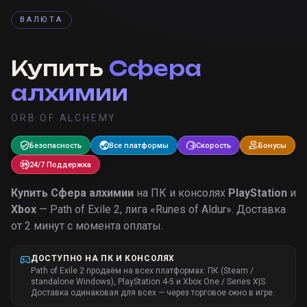
ВАЛЮТА
Купить
Сфера
алхимии
ORB OF ALCHEMY
Безопасность
Все платформы
Скорость
Бонусы
24/7 Поддержка
Купить
Сфера алхимии
на ПК и консолях
PlayStation
и
Xbox
— Path of Exile 2, лига «
Runes of Aldur
».
Доставка
от 2 минут с момента оплаты.
ДОСТУПНО НА ПК И КОНСОЛЯХ
Path of Exile 2 продаём на всех платформах: ПК (Steam /
standalone Windows), PlayStation 4-5 и Xbox One / Series X|S.
Доставка одинаковая для всех — через торговое окно в игре.