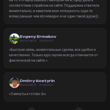
на то что была ошибка с выбором лиги, сфер дали в
соответствии с прайсом на сайте. Поддержка ответила
моментально, и заметили мою оплошность судя по
всёму раньше чем я(очевидно я не один такой дурак)).
Однозначно рекомендую
»
Evgeny Ermakov
ВКОНТАКТЕ · POESHOP
«
Быстрая связь, моментальные сделки, все удобно и
качественно. Только курс скупки всегда отличается от
фактической на сайте.
»
Dmitry Kostyrin
ВКОНТАКТЕ · POESHOP
«
3 минуты и готово 👍
»