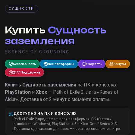
СУЩНОСТИ
Купить
Сущность
заземления
ESSENCE OF GROUNDING
Безопасность
Все платформы
Скорость
Бонусы
24/7 Поддержка
Купить
Сущность заземления
на ПК и консолях
PlayStation
и
Xbox
— Path of Exile 2, лига «
Runes of
Aldur
».
Доставка от 2 минут с момента оплаты.
ДОСТУПНО НА ПК И КОНСОЛЯХ
Path of Exile 2 продаём на всех платформах: ПК (Steam /
standalone Windows), PlayStation 4-5 и Xbox One / Series X|S.
Доставка одинаковая для всех — через торговое окно в игре.