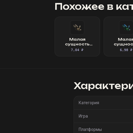
Похожее в ка
Малая
Мала
сущность
сущнос
искания
живос
7,04 ₽
6,98 ₽
Характер
Категория
Игра
Платформы