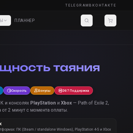
TELEGRAM
ВКОНТАКТЕ
ДЫ
ПЛАННЕР
щность таяния
Скорость
Бонусы
24/7 Поддержка
ПК и консолях
PlayStation
и
Xbox
— Path of Exile 2,
 от 2 минут с момента оплаты.
Х
атформах: ПК (Steam / standalone Windows), PlayStation 4-5 и Xbox