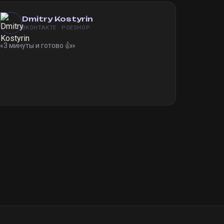
Dmitry Kostyrin
ВКОНТАКТЕ · POESHOP
«
3 минуты и готово 👍
»