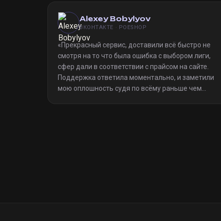
Alexey Bobylyov
ВКОНТАКТЕ · POESHOP
«
Прекрасный сервис, доставили всё быстро не
смотря на то что была ошибка с выбором лиги,
сфер дали в соответствии с прайсом на сайте.
Поддержка ответила моментально, и заметили
мою оплошность судя по всёму раньше чем
я(очевидно я не один такой дурак)). Однозначно
рекомендую
»