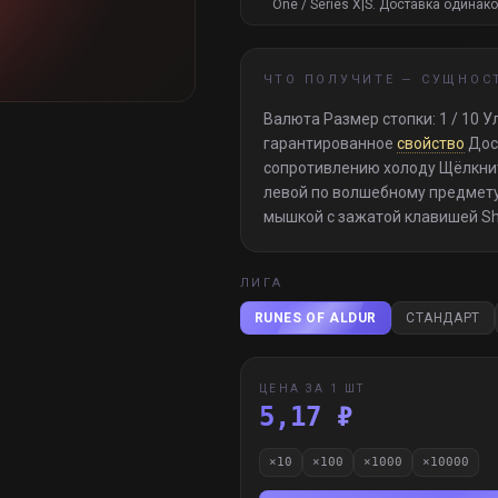
One / Series X|S. Доставка одинако
ЧТО ПОЛУЧИТЕ —
СУЩНОС
Валюта Размер стопки: 1 / 10
гарантированное
свойство
Досп
сопротивлению холоду Щёлкнит
левой по волшебному предмету
мышкой с зажатой клавишей Shi
ЛИГА
RUNES OF ALDUR
СТАНДАРТ
ЦЕНА ЗА 1 ШТ
5,17 ₽
×
10
×
100
×
1000
×
10000