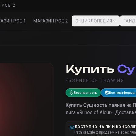
 POE 2
АЗИН POE 1
МАГАЗИН POE 2
ЭНЦИКЛОПЕДИЯ
ГАЙ
Купить
Су
ESSENCE OF THAWING
Безопасность
Все платформы
Купить
Сущность таяния
на 
лига «
Runes of Aldur
».
Доставка
ДОСТУПНО НА ПК И КОНСОЛЯ
Path of Exile 2 продаём на всех пл