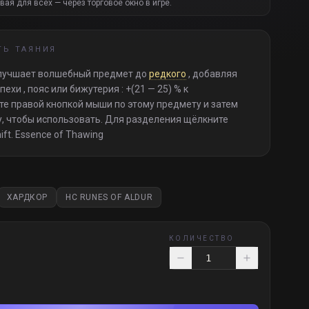
вая для всех — через торговое окно в игре.
ТЬ ТАЯНИЯ
 Улучшает волшебный предмет до
редкого
, добавляя
ехи , пояс или бижутерия : +(21 — 25) % к
е правой кнопкой мыши по этому предмету и затем
, чтобы использовать. Для разделения щёлкните
ft. Essence of Thawing
ХАРДКОР
HC RUNES OF ALDUR
КОЛИЧЕСТВО