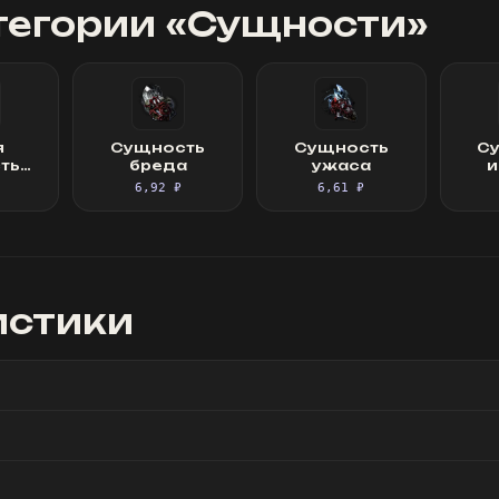
тегории «
Сущности
»
я
Сущность
Сущность
С
ть
бреда
ужаса
и
ти
6,92 ₽
6,61 ₽
истики