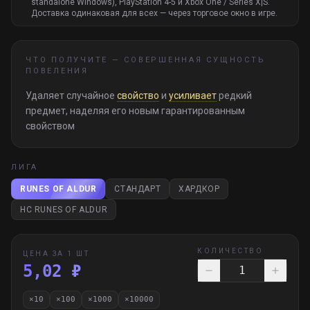
standalone Windows), PlayStation 4-5 и Xbox One / Series X|S.
Доставка одинаковая для всех — через торговое окно в игре.
ЧТО ПОЛУЧИТЕ —
СОВЕРШЕННАЯ СУЩНОСТЬ
ПОВЕЛЕНИЯ
Удаляет случайное
свойство
и
усиливает
редкий
предмет, наделяя его новым гарантированным
свойством
ЛИГА
RUNES OF ALDUR
СТАНДАРТ
ХАРДКОР
HC RUNES OF ALDUR
КОЛИЧЕСТВО
ЦЕНА ЗА 1 ШТ
5,02 ₽
×
10
×
100
×
1000
×
10000