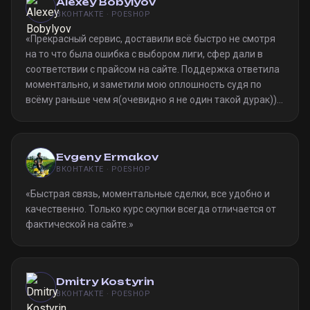
Alexey Bobylyov
ВКОНТАКТЕ · POESHOP
«
Прекрасный сервис, доставили всё быстро не смотря
на то что была ошибка с выбором лиги, сфер дали в
соответствии с прайсом на сайте. Поддержка ответила
моментально, и заметили мою оплошность судя по
всёму раньше чем я(очевидно я не один такой дурак)).
Однозначно рекомендую
»
Evgeny Ermakov
ВКОНТАКТЕ · POESHOP
«
Быстрая связь, моментальные сделки, все удобно и
качественно. Только курс скупки всегда отличается от
фактической на сайте.
»
Dmitry Kostyrin
ВКОНТАКТЕ · POESHOP