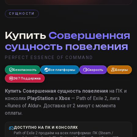
СУЩНОСТИ
Купить
Совершенная
сущность повеления
PERFECT ESSENCE OF COMMAND
Безопасность
Все платформы
Скорость
Бонусы
24/7 Поддержка
Купить
Совершенная сущность повеления
на ПК и
консолях
PlayStation
и
Xbox
— Path of Exile 2, лига
«
Runes of Aldur
».
Доставка от 2 минут с момента
оплаты.
ДОСТУПНО НА ПК И КОНСОЛЯХ
Path of Exile 2 продаём на всех платформах: ПК (Steam /