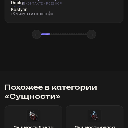
ВКОНТАКТЕ · POESHOP
«
3 минуты и готово 👍
»
←
→
Похожее в категории
«
Сущности
»
Сущность бреда
Сущность ужаса