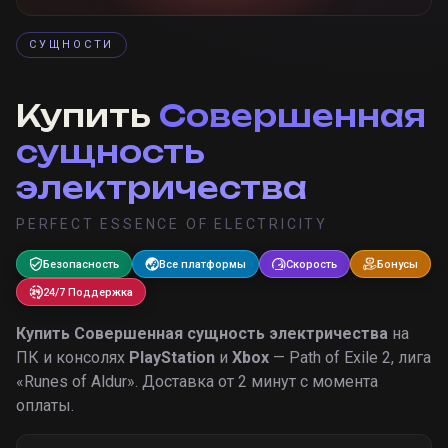
СУЩНОСТИ
Купить
Совершенная
сущность
электричества
PERFECT ESSENCE OF ELECTRICITY
Безопасность
Все платформы
Скорость
Бонусы
24/7 Поддержка
Купить
Совершенная сущность электричества
на
ПК и консолях
PlayStation
и
Xbox
— Path of Exile 2, лига
«
Runes of Aldur
».
Доставка от 2 минут с момента
оплаты.