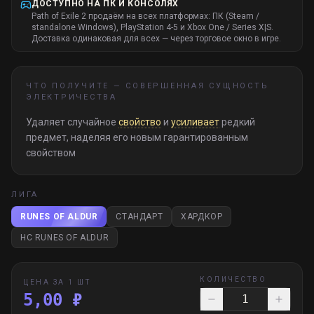
ДОСТУПНО НА ПК И КОНСОЛЯХ
Path of Exile 2 продаём на всех платформах: ПК (Steam /
standalone Windows), PlayStation 4-5 и Xbox One / Series X|S.
Доставка одинаковая для всех — через торговое окно в игре.
ЧТО ПОЛУЧИТЕ —
СОВЕРШЕННАЯ СУЩНОСТЬ
ЭЛЕКТРИЧЕСТВА
Удаляет случайное
свойство
и
усиливает
редкий
предмет, наделяя его новым гарантированным
свойством
ЛИГА
RUNES OF ALDUR
СТАНДАРТ
ХАРДКОР
HC RUNES OF ALDUR
КОЛИЧЕСТВО
ЦЕНА ЗА 1 ШТ
5,00 ₽