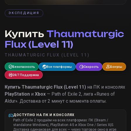
ЭКСПЕДИЦИЯ
Купить
Thaumaturgic
Flux (Level 11)
THAUMATURGIC FLUX (LEVEL 11)
Безопасность
Все платформы
Скорость
Бонусы
24/7 Поддержка
Купить
Thaumaturgic Flux (Level 11)
на ПК и консолях
PlayStation
и
Xbox
— Path of Exile 2, лига «
Runes of
Aldur
».
Доставка от 2 минут с момента оплаты.
ДОСТУПНО НА ПК И КОНСОЛЯХ
Path of Exile 2 продаём на всех платформах: ПК (Steam /
standalone Windows), PlayStation 4-5 и Xbox One / Series X|S.
Доставка одинаковая для всех — через торговое окно в игре.