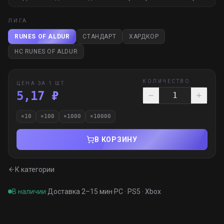
ЛИГА
RUNES OF ALDUR
СТАНДАРТ
ХАРДКОР
HC RUNES OF ALDUR
КОЛИЧЕСТВО
ЦЕНА ЗА 1 ШТ
5,17 ₽
×
10
×
100
×
1000
×
10000
В КОРЗИНУ
К категории
В наличии
·
Доставка 2–15 мин
·
PC · PS5 · Xbox