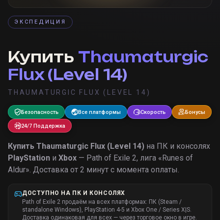
ЭКСПЕДИЦИЯ
Купить
Thaumaturgic
Flux (Level 14)
THAUMATURGIC FLUX (LEVEL 14)
Безопасность
Все платформы
Скорость
Бонусы
24/7 Поддержка
Купить
Thaumaturgic Flux (Level 14)
на ПК и консолях
PlayStation
и
Xbox
— Path of Exile 2, лига «
Runes of
Aldur
».
Доставка от 2 минут с момента оплаты.
ДОСТУПНО НА ПК И КОНСОЛЯХ
Path of Exile 2 продаём на всех платформах: ПК (Steam /
standalone Windows), PlayStation 4-5 и Xbox One / Series X|S.
Доставка одинаковая для всех — через торговое окно в игре.