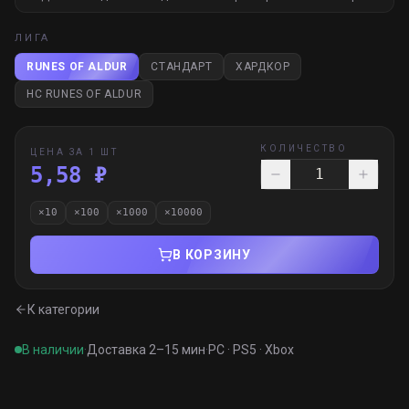
ЛИГА
RUNES OF ALDUR
СТАНДАРТ
ХАРДКОР
HC RUNES OF ALDUR
КОЛИЧЕСТВО
ЦЕНА ЗА 1 ШТ
5,58 ₽
×
10
×
100
×
1000
×
10000
В КОРЗИНУ
К категории
В наличии
·
Доставка 2–15 мин
·
PC · PS5 · Xbox