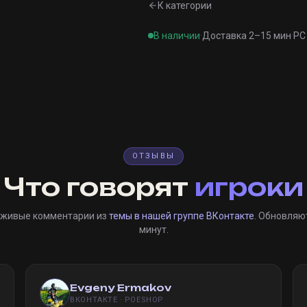
К категории
В наличии
·
Доставка 2–15 мин
·
PC 
ОТЗЫВЫ
Что говорят
игроки
 живые комментарии из
темы в нашей группе ВКонтакте
. Обновляю
минут.
Evgeny Ermakov
ВКОНТАКТЕ · POESHOP