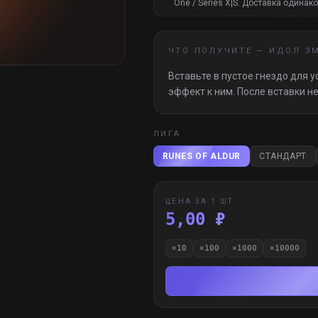
One / Series X|S. Доставка одинако
ЧТО ПОЛУЧИТЕ —
ИДОЛ З
Вставьте в пустое гнездо для 
эффект к ним. После вставки н
ЛИГА
RUNES OF ALDUR
СТАНДАРТ
ЦЕНА ЗА 1 ШТ
5,00 ₽
×
10
×
100
×
1000
×
10000