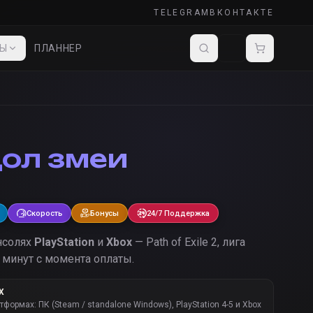
TELEGRAM
ВКОНТАКТЕ
ДЫ
ПЛАННЕР
ол змеи
Скорость
Бонусы
24/7 Поддержка
нсолях
PlayStation
и
Xbox
— Path of Exile 2, лига
 минут с момента оплаты.
Х
атформах: ПК (Steam / standalone Windows), PlayStation 4-5 и Xbox