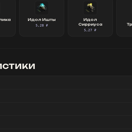
лика
Идол Ишты
Идол
Сирриуса
Т
5,28 ₽
5,27 ₽
истики