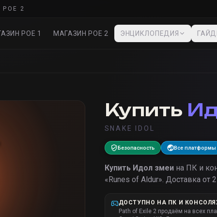
 POE 2
АЗИН POE 1
МАГАЗИН POE 2
ЭНЦИКЛОПЕДИЯ
ГАЙ
Купить
Ид
SNAKE IDOL
Безопасность
Все платформы
Купить
Идол змеи
на ПК и ко
«
Runes of Aldur
».
Доставка от 2
ДОСТУПНО НА ПК И КОНСОЛЯ
Path of Exile 2 продаём на всех пл