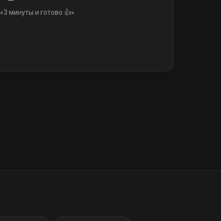
«
3 минуты и готово 👍
»