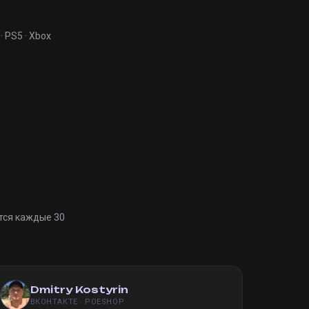
· PS5 · Xbox
тся каждые 30
Dmitry Kostyrin
ВКОНТАКТЕ · POESHOP