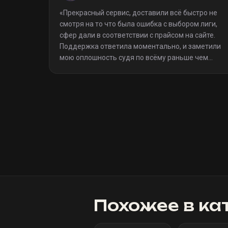
«
Прекрасный сервис, доставили всё быстро не
смотря на то что была ошибка с выбором лиги,
сфер дали в соответствии с прайсом на сайте.
Поддержка ответила моментально, и заметили
мою оплошность судя по всёму раньше чем
я(очевидно я не один такой дурак)). Однозначно
рекомендую
»
Похожее в ка