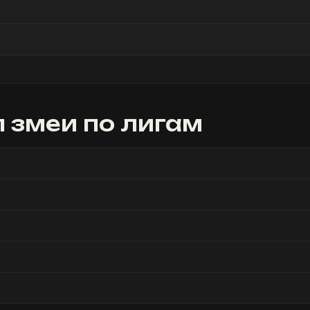
 змеи
по лигам