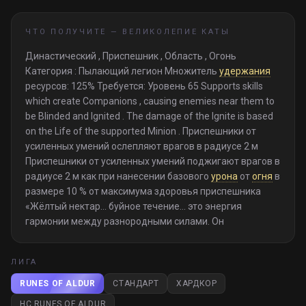
ЧТО ПОЛУЧИТЕ —
ВЕЛИКОЛЕПИЕ КАТЫ
Династический , Приспешник , Область , Огонь
Категория : Пылающий легион Множитель
удержания
ресурсов: 125% Требуется: Уровень 65 Supports skills
which create Companions , causing enemies near them to
be Blinded and Ignited . The damage of the Ignite is based
on the Life of the supported Minion . Приспешники от
усиленных умений ослепляют врагов в радиусе 2 м
Приспешники от усиленных умений поджигают врагов в
радиусе 2 м как при нанесении базового
урона
от
огня
в
размере 10 % от максимума здоровья приспешника
«Жёлтый нектар... буйное течение... это энергия
гармонии между разнородными силами. Он
ЛИГА
RUNES OF ALDUR
СТАНДАРТ
ХАРДКОР
HC RUNES OF ALDUR