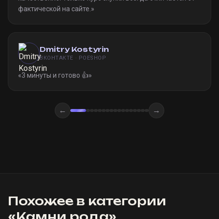
фактической на сайте.
»
Dmitry Kostyrin
ВКОНТАКТЕ · POESHOP
«
3 минуты и готово 👍
»
←
→
Похожее в категории
«
Камни рода
»