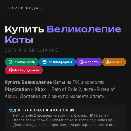
КАМНИ РОДА
Купить
Великолепие
Каты
CATHA'S BRILLIANCE
Безопасность
Все платформы
Скорость
Бонусы
24/7 Поддержка
Купить
Великолепие Каты
на ПК и консолях
PlayStation
и
Xbox
— Path of Exile 2, лига «
Runes of
Aldur
».
Доставка от 2 минут с момента оплаты.
ДОСТУПНО НА ПК И КОНСОЛЯХ
Path of Exile 2 продаём на всех платформах: ПК (Steam /
standalone Windows), PlayStation 4-5 и Xbox One / Series X|S.
Доставка одинаковая для всех — через торговое окно в игре.