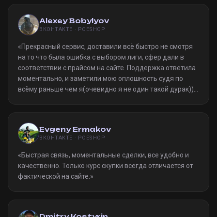
Alexey Bobylyov
ВКОНТАКТЕ · POESHOP
«
Прекрасный сервис, доставили всё быстро не смотря
на то что была ошибка с выбором лиги, сфер дали в
соответствии с прайсом на сайте. Поддержка ответила
моментально, и заметили мою оплошность судя по
всёму раньше чем я(очевидно я не один такой дурак)).
Однозначно рекомендую
»
Evgeny Ermakov
ВКОНТАКТЕ · POESHOP
«
Быстрая связь, моментальные сделки, все удобно и
качественно. Только курс скупки всегда отличается от
фактической на сайте.
»
Dmitry Kostyrin