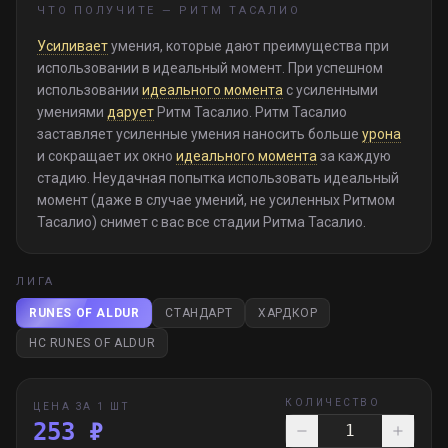
ЧТО ПОЛУЧИТЕ —
РИТМ ТАСАЛИО
Усиливает
умения, которые дают преимущества при
использовании в идеальный момент. При успешном
использовании
идеального момента
с усиленными
умениями
дарует
Ритм Тасалио. Ритм Тасалио
заставляет усиленные умения наносить больше
урона
и сокращает их окно
идеального момента
за каждую
стадию. Неудачная попытка использовать идеальный
момент (даже в случае умений, не усиленных Ритмом
Тасалио) снимет с вас все стадии Ритма Тасалио.
ЛИГА
RUNES OF ALDUR
СТАНДАРТ
ХАРДКОР
HC RUNES OF ALDUR
КОЛИЧЕСТВО
ЦЕНА ЗА 1 ШТ
253 ₽