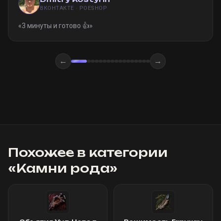
ВКОНТАКТЕ · POESHOP
«
3 минуты и готово 👍
»
←
→
Похожее в категории
«
Камни рода
»