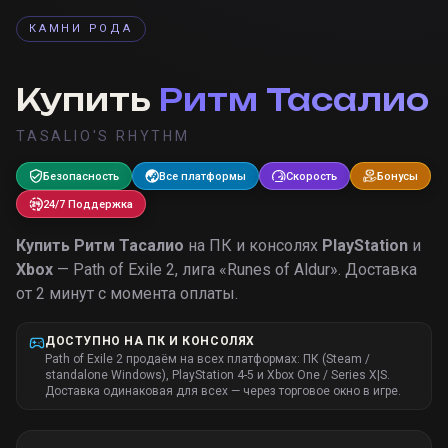
КАМНИ РОДА
Купить
Ритм Тасалио
TASALIO'S RHYTHM
Безопасность
Все платформы
Скорость
Бонусы
24/7 Поддержка
Купить
Ритм Тасалио
на ПК и консолях
PlayStation
и
Xbox
— Path of Exile 2, лига «
Runes of Aldur
».
Доставка
от 2 минут с момента оплаты.
ДОСТУПНО НА ПК И КОНСОЛЯХ
Path of Exile 2 продаём на всех платформах: ПК (Steam /
standalone Windows), PlayStation 4-5 и Xbox One / Series X|S.
Доставка одинаковая для всех — через торговое окно в игре.