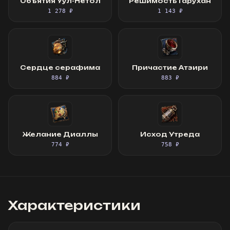
Объятия Уул-Нетол
Решимость Гарухан
1 278 ₽
1 143 ₽
Сердце серафима
Причастие Атзири
884 ₽
883 ₽
Желание Диаллы
Исход Утреда
774 ₽
758 ₽
Характеристики