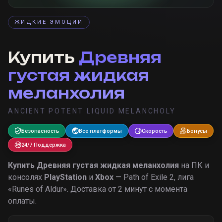
ЖИДКИЕ ЭМОЦИИ
Купить
Древняя
густая жидкая
меланхолия
ANCIENT POTENT LIQUID MELANCHOLY
Безопасность
Все платформы
Скорость
Бонусы
24/7 Поддержка
Купить
Древняя густая жидкая меланхолия
на ПК и
консолях
PlayStation
и
Xbox
— Path of Exile 2, лига
«
Runes of Aldur
».
Доставка от 2 минут с момента
оплаты.