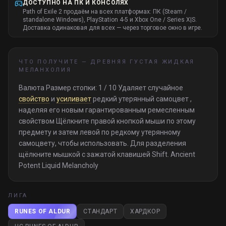
ДОСТУПНО НА ПК И КОНСОЛЯХ
Path of Exile 2 продаём на всех платформах: ПК (Steam /
standalone Windows), PlayStation 4-5 и Xbox One / Series X|S.
Доставка одинаковая для всех — через торговое окно в игре.
ЧТО ПОЛУЧИТЕ —
ДРЕВНЯЯ ГУСТАЯ ЖИДКАЯ
МЕЛАНХОЛИЯ
Валюта Размер стопки: 1 / 10 Удаляет случайное
свойство
и
усиливает
редкий утерянный самоцвет ,
наделяя его новым гарантированным ремесленным
свойством Щёлкните правой кнопкой мыши по этому
предмету и затем левой по редкому утерянному
самоцвету, чтобы использовать. Для разделения
щёлкните мышкой с зажатой клавишей Shift. Ancient
Potent Liquid Melancholy
ЛИГА
RUNES OF ALDUR
СТАНДАРТ
ХАРДКОР