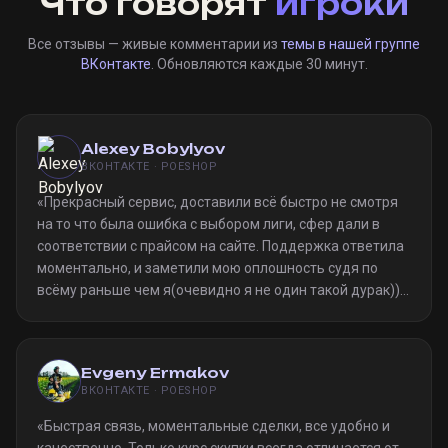
Что говорят
игроки
Все отзывы — живые комментарии из
темы в нашей группе
ВКонтакте
. Обновляются каждые 30 минут.
Alexey Bobylyov
ВКОНТАКТЕ · POESHOP
«
Прекрасный сервис, доставили всё быстро не смотря
на то что была ошибка с выбором лиги, сфер дали в
соответствии с прайсом на сайте. Поддержка ответила
моментально, и заметили мою оплошность судя по
всёму раньше чем я(очевидно я не один такой дурак)).
Однозначно рекомендую
»
Evgeny Ermakov
ВКОНТАКТЕ · POESHOP
«
Быстрая связь, моментальные сделки, все удобно и