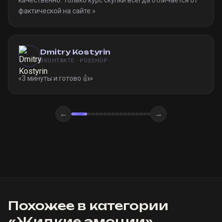
качественно. Только курс скупки всегда отличается от
фактической на сайте.
»
Dmitry Kostyrin
ВКОНТАКТЕ · POESHOP
«
3 минуты и готово 👍
»
←
→
Похожее в категории
«
Жидкие эмоции
»