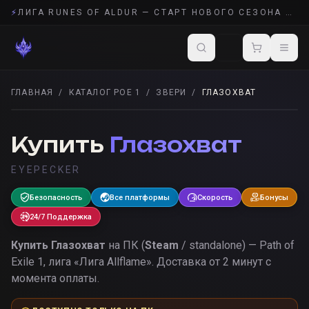
⚡
ЛИГА RUNES OF ALDUR — СТАРТ НОВОГО СЕЗОНА POE 2
ГЛАВНАЯ
/
КАТАЛОГ POE 1
/
ЗВЕРИ
/
ГЛАЗОХВАТ
ЗВЕРИ
· POE 1
Купить
Глазохват
EYEPECKER
Безопасность
Все платформы
Скорость
Бонусы
24/7 Поддержка
Купить
Глазохват
на ПК (
Steam
/ standalone) — Path of
Exile 1, лига «
Лига Allflame
».
Доставка от 2 минут с
момента оплаты.