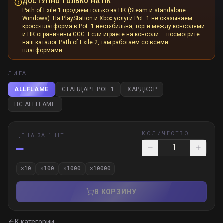
ДОСТУПНО ТОЛЬКО НА ПК
Path of Exile 1 продаём только на ПК (Steam и standalone
Windows). На PlayStation и Xbox услуги PoE 1 не оказываем —
кросс-платформа в PoE 1 нестабильна, торги между консолями
и ПК ограничены GGG. Если играете на консоли — посмотрите
наш каталог Path of Exile 2, там работаем со всеми
платформами.
ЛИГА
ALLFLAME
СТАНДАРТ POE 1
ХАРДКОР
HC ALLFLAME
КОЛИЧЕСТВО
ЦЕНА ЗА 1 ШТ
—
×
10
×
100
×
1000
×
10000
В КОРЗИНУ
К категории