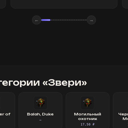
←
→
тегории «
Звери
»
er of
Balah, Duke
Могильный
Чер
охотник
М
—
17,50 ₽