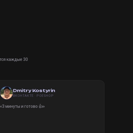
тся каждые 30
Dmitry Kostyrin
ВКОНТАКТЕ · POESHOP
«
3 минуты и готово 👍
»