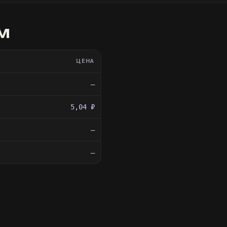
м
ЦЕНА
—
5,04 ₽
—
—