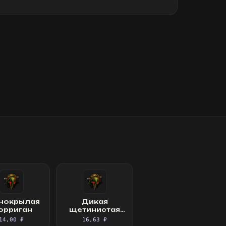
нокрылая
Дикая
орриган
щетинистая
матрона
14,00 ₽
16,63 ₽