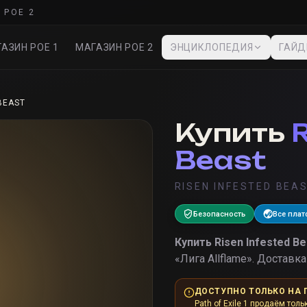
 POE 2
АЗИН POE 1
МАГАЗИН POE 2
ЭНЦИКЛОПЕДИЯ
ГАЙ
BEAST
Купить
R
Beast
RISEN INFESTED BEA
Безопасность
Все пла
Купить
Risen Infested Be
«
Лига Allflame
».
Доставка 
ДОСТУПНО ТОЛЬКО НА 
Path of Exile 1 продаём толь