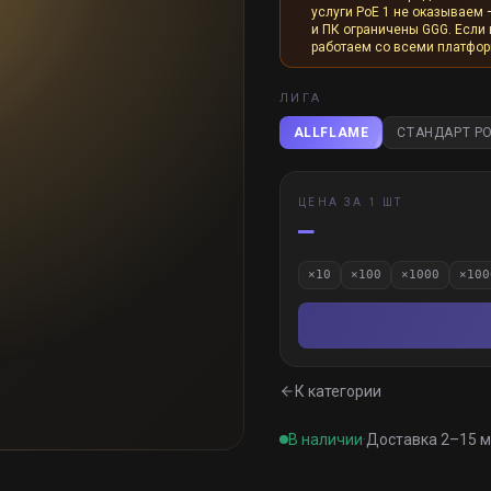
услуги PoE 1 не оказываем 
и ПК ограничены GGG. Если и
работаем со всеми платфо
ЛИГА
ALLFLAME
СТАНДАРТ PO
ЦЕНА ЗА 1 ШТ
—
×
10
×
100
×
1000
×
100
К категории
В наличии
·
Доставка 2–15 