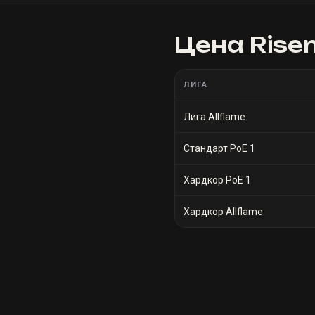
Цена
Rise
ЛИГА
Лига Allflame
Стандарт PoE 1
Хардкор PoE 1
Хардкор Allflame