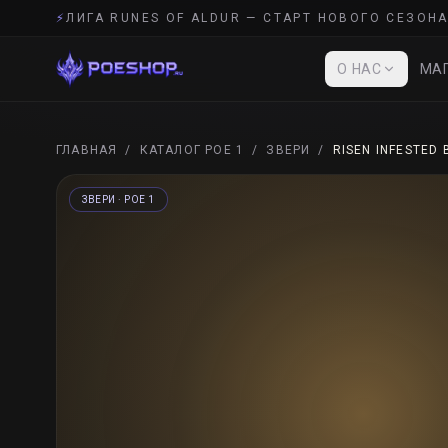
⚡
ЛИГА RUNES OF ALDUR — СТАРТ НОВОГО СЕЗОНА
О НАС
МАГ
ГЛАВНАЯ
/
КАТАЛОГ POE 1
/
ЗВЕРИ
/
RISEN INFESTED 
ЗВЕРИ
· POE 1