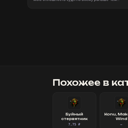
я(очевидно я не один такой дурак)). Однозначно
рекомендую
»
Похожее в ка
Буйный
Konu, Mak
стервятник
Wind
7,75 ₽
—