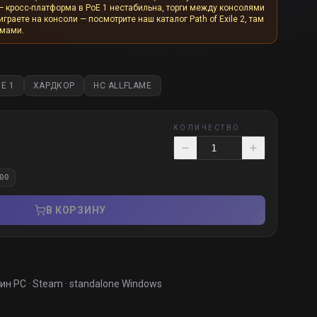
— кросс-платформа в PoE 1 нестабильна, торги между консолями
граете на консоли — посмотрите наш каталог Path of Exile 2, там
рмами.
E 1
ХАРДКОР
HC ALLFLAME
КОЛИЧЕСТВО
00
В КОРЗИНУ
мин
·
PC · Steam · standalone Windows