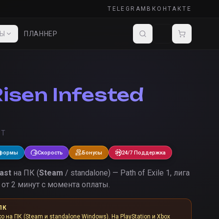
TELEGRAM
ВКОНТАКТЕ
ДЫ
ПЛАННЕР
isen Infested
ST
тформы
Скорость
Бонусы
24/7 Поддержка
ast
на ПК (
Steam
/ standalone) — Path of Exile 1, лига
от 2 минут с момента оплаты.
ПК
ко на ПК (Steam и standalone Windows). На PlayStation и Xbox