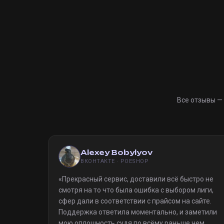
Все отзывы —
Alexey Bobylyov
ВКОНТАКТЕ · POESHOP
«
Прекрасный сервис, доставили всё быстро не
смотря на то что была ошибка с выбором лиги,
сфер дали в соответствии с прайсом на сайте.
Поддержка ответила моментально, и заметили
мою оплошность судя по всёму раньше чем