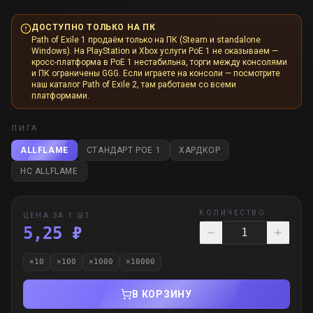
ДОСТУПНО ТОЛЬКО НА ПК
Path of Exile 1 продаём только на ПК (Steam и standalone
Windows). На PlayStation и Xbox услуги PoE 1 не оказываем —
кросс-платформа в PoE 1 нестабильна, торги между консолями
и ПК ограничены GGG. Если играете на консоли — посмотрите
наш каталог Path of Exile 2, там работаем со всеми
платформами.
ЛИГА
ALLFLAME
СТАНДАРТ POE 1
ХАРДКОР
HC ALLFLAME
КОЛИЧЕСТВО
ЦЕНА ЗА 1 ШТ
5,25 ₽
×
10
×
100
×
1000
×
10000
В КОРЗИНУ