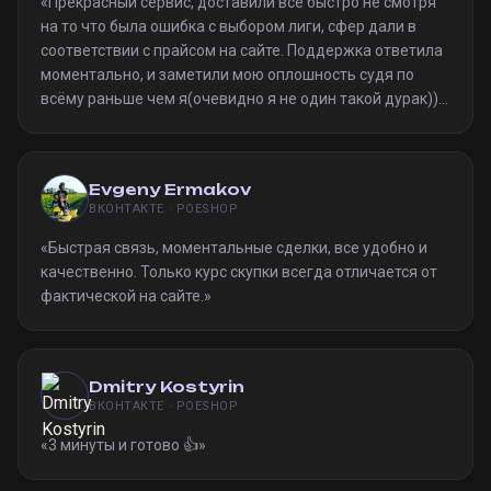
«
Прекрасный сервис, доставили всё быстро не смотря
на то что была ошибка с выбором лиги, сфер дали в
соответствии с прайсом на сайте. Поддержка ответила
моментально, и заметили мою оплошность судя по
всёму раньше чем я(очевидно я не один такой дурак)).
Однозначно рекомендую
»
Evgeny Ermakov
ВКОНТАКТЕ · POESHOP
«
Быстрая связь, моментальные сделки, все удобно и
качественно. Только курс скупки всегда отличается от
фактической на сайте.
»
Dmitry Kostyrin
ВКОНТАКТЕ · POESHOP
«
3 минуты и готово 👍
»