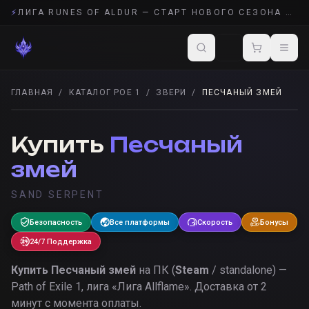
⚡
ЛИГА RUNES OF ALDUR — СТАРТ НОВОГО СЕЗОНА POE 2
ГЛАВНАЯ
/
КАТАЛОГ POE 1
/
ЗВЕРИ
/
ПЕСЧАНЫЙ ЗМЕЙ
ЗВЕРИ
· POE 1
Купить
Песчаный
змей
SAND SERPENT
Безопасность
Все платформы
Скорость
Бонусы
24/7 Поддержка
Купить
Песчаный змей
на ПК (
Steam
/ standalone) —
Path of Exile 1, лига «
Лига Allflame
».
Доставка от 2
минут с момента оплаты.