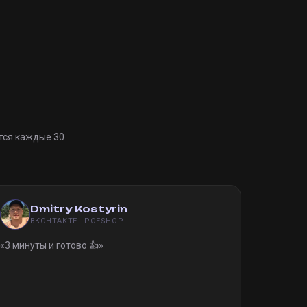
тся каждые 30
Dmitry Kostyrin
ВКОНТАКТЕ · POESHOP
«
3 минуты и готово 👍
»