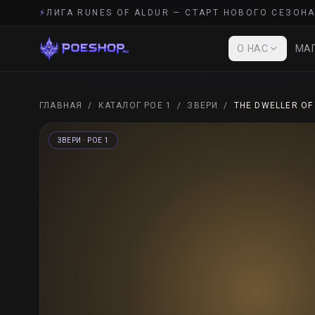
⚡
ЛИГА RUNES OF ALDUR — СТАРТ НОВОГО СЕЗОНА
О НАС
МАГ
ГЛАВНАЯ
/
КАТАЛОГ POE 1
/
ЗВЕРИ
/
THE DWELLER OF
ЗВЕРИ
· POE 1