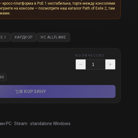
— кросс-платформа в PoE 1 нестабильна, торги между консолями
граете на консоли — посмотрите наш каталог Path of Exile 2, там
рмами.
E 1
ХАРДКОР
HC ALLFLAME
КОЛИЧЕСТВО
00
В КОРЗИНУ
мин
·
PC · Steam · standalone Windows