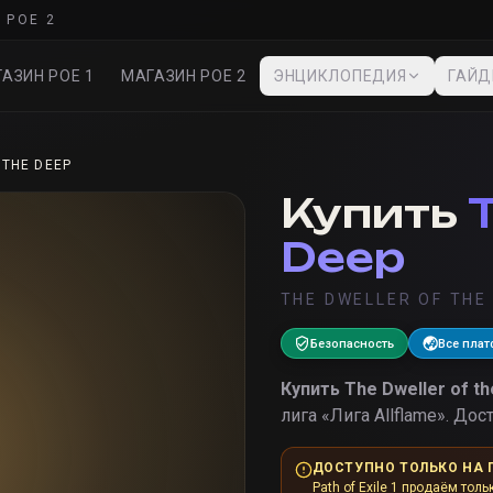
 POE 2
АЗИН POE 1
МАГАЗИН POE 2
ЭНЦИКЛОПЕДИЯ
ГАЙ
 THE DEEP
Купить
T
Deep
THE DWELLER OF THE
Безопасность
Все пла
Купить
The Dweller of t
лига «
Лига Allflame
».
Дост
ДОСТУПНО ТОЛЬКО НА 
Path of Exile 1 продаём толь