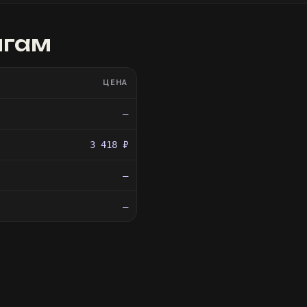
игам
ЦЕНА
—
3 418 ₽
—
—