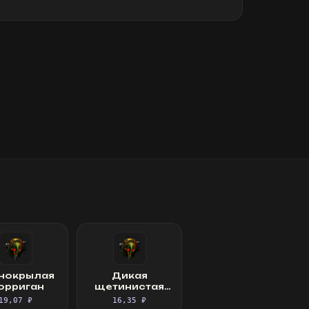
нокрылая
Дикая
орриган
щетинистая
матрона
19,07 ₽
16,35 ₽