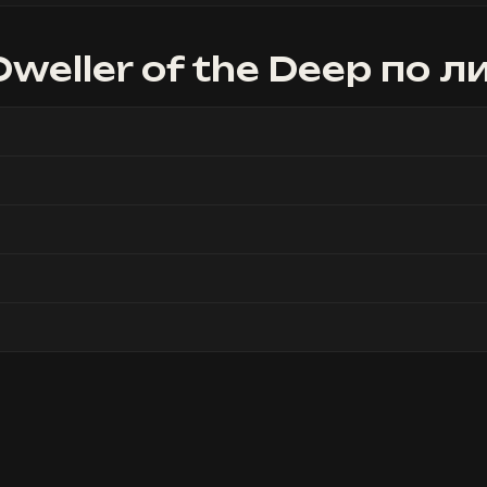
Dweller of the Deep
по л