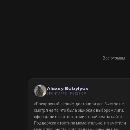
Все отзывы —
Alexey Bobylyov
ВКОНТАКТЕ · POESHOP
«
Прекрасный сервис, доставили всё быстро не
смотря на то что была ошибка с выбором лиги,
сфер дали в соответствии с прайсом на сайте.
Поддержка ответила моментально, и заметили
мою оплошность судя по всёму раньше чем