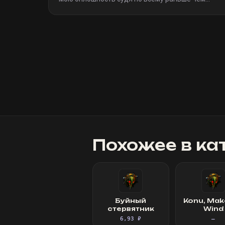
я(очевидно я не один такой дурак)). Однозначно
рекомендую
»
Похожее в ка
Буйный
Konu, Mak
стервятник
Wind
6,93 ₽
—