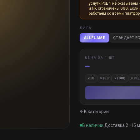
услуги PoE 1 не оказываем 
и ПК ограничены GGG. Если и
работаем со всеми платфо
ЛИГА
ALLFLAME
СТАНДАРТ PO
ЦЕНА ЗА 1 ШТ
—
×
10
×
100
×
1000
×
100
К категории
В наличии
·
Доставка 2–15 