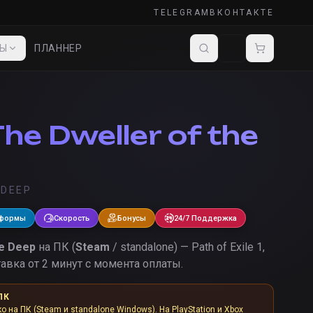
TELEGRAM
ВКОНТАКТЕ
ДЫ
ПЛАННЕР
he Dweller of the
 DEEP
тформы
Скорость
Бонусы
24/7 Поддержка
he Deep
на ПК (
Steam
/ standalone) — Path of Exile 1,
авка от 2 минут с момента оплаты.
ПК
ко на ПК (Steam и standalone Windows). На PlayStation и Xbox