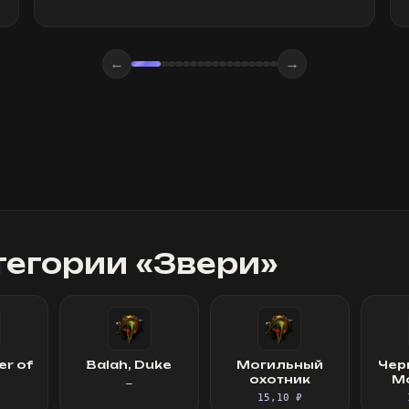
←
→
тегории «
Звери
»
er of
Balah, Duke
Могильный
Чер
охотник
М
—
15,10 ₽