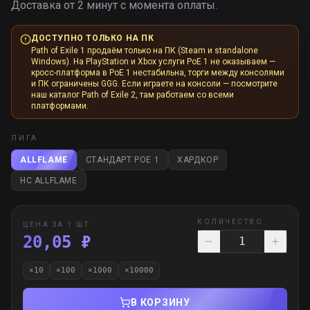
Доставка от 2 минут с момента оплаты.
ДОСТУПНО ТОЛЬКО НА ПК
Path of Exile 1 продаём только на ПК (Steam и standalone
Windows). На PlayStation и Xbox услуги PoE 1 не оказываем —
кросс-платформа в PoE 1 нестабильна, торги между консолями
и ПК ограничены GGG. Если играете на консоли — посмотрите
наш каталог Path of Exile 2, там работаем со всеми
платформами.
ЛИГА
ALLFLAME
СТАНДАРТ POE 1
ХАРДКОР
HC ALLFLAME
КОЛИЧЕСТВО
ЦЕНА ЗА 1 ШТ
20,05 ₽
×
10
×
100
×
1000
×
10000
В КОРЗИНУ