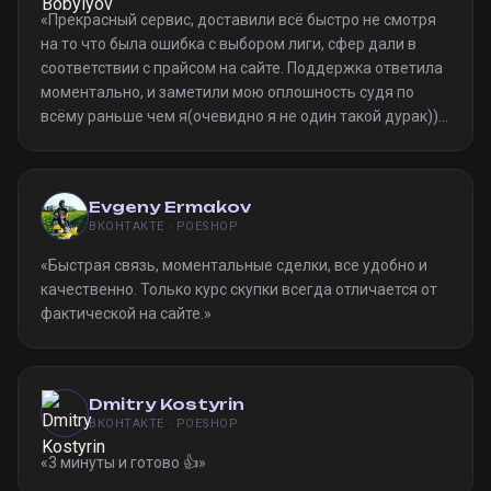
«
Прекрасный сервис, доставили всё быстро не смотря
на то что была ошибка с выбором лиги, сфер дали в
соответствии с прайсом на сайте. Поддержка ответила
моментально, и заметили мою оплошность судя по
всёму раньше чем я(очевидно я не один такой дурак)).
Однозначно рекомендую
»
Evgeny Ermakov
ВКОНТАКТЕ · POESHOP
«
Быстрая связь, моментальные сделки, все удобно и
качественно. Только курс скупки всегда отличается от
фактической на сайте.
»
Dmitry Kostyrin
ВКОНТАКТЕ · POESHOP
«
3 минуты и готово 👍
»