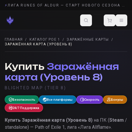
⚡
ЛИГА RUNES OF ALDUR — СТАРТ НОВОГО СЕЗОНА POE 2
ГЛАВНАЯ
/
КАТАЛОГ POE 1
/
ЗАРАЖЁННЫЕ КАРТЫ
/
ЗАРАЖЁННАЯ КАРТА (УРОВЕНЬ 8)
ЗАРАЖЁННЫЕ КАРТЫ
· POE 1
Купить
Заражённая
карта (Уровень 8)
BLIGHTED MAP (TIER 8)
Безопасность
Все платформы
Скорость
Бонусы
24/7 Поддержка
Купить
Заражённая карта (Уровень 8)
на ПК (
Steam
/
standalone) — Path of Exile 1, лига «
Лига Allflame
».