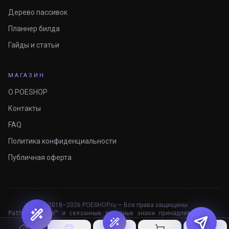
Дерево пассивок
Планнер билда
Гайды и статьи
МАГАЗИН
О POESHOP
Контакты
FAQ
Политика конфиденциальности
Публичная оферта
© 2018–
2026
POESHOP.ru — Все права защищены
Path of Exile™ и связанные товарные знаки принадлежат
Grinding Gear Games.