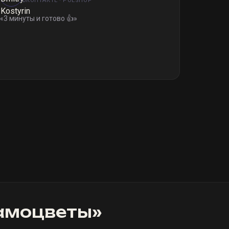
ВКОНТАКТЕ · POESHOP
«
3 минуты и готово 👍
»
амоцветы
»