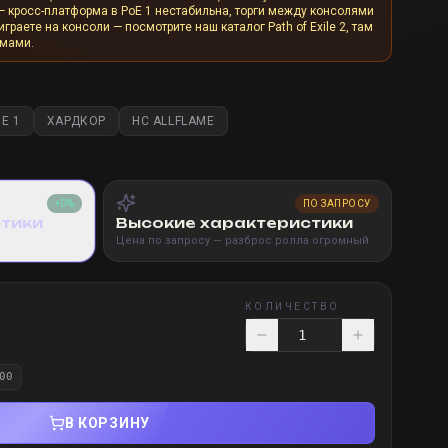
— кросс-платформа в PoE 1 нестабильна, торги между консолями
граете на консоли — посмотрите наш каталог Path of Exile 2, там
рмами.
E 1
ХАРДКОР
HC ALLFLAME
+0%
ПО ЗАПРОСУ
стики
Высокие характеристики
Цена по запросу — разброс ролла огромный
КОЛИЧЕСТВО
00
В КОРЗИНУ