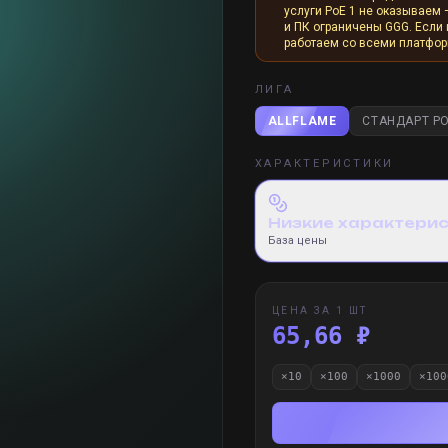
услуги PoE 1 не оказываем 
и ПК ограничены GGG. Если и
работаем со всеми платфо
ЛИГА
ALLFLAME
СТАНДАРТ PO
ХАРАКТЕРИСТИКИ
Низкие характери
База цены
ЦЕНА ЗА 1 ШТ
65,66 ₽
×
10
×
100
×
1000
×
100