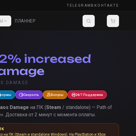
TELEGRAM
ВКОНТАКТЕ
ДЫ
ПЛАННЕР
12% increased
Damage
OS DAMAGE
тформы
Скорость
Бонусы
24/7 Поддержка
haos Damage
на ПК (
Steam
/ standalone) — Path of
e
».
Доставка от 2 минут с момента оплаты.
ПК
ко на ПК (Steam и standalone Windows). На PlayStation и Xbox