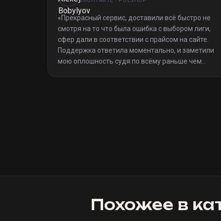
ВКОНТАКТЕ · POESHOP
«
Прекрасный сервис, доставили всё быстро не
смотря на то что была ошибка с выбором лиги,
сфер дали в соответствии с прайсом на сайте.
Поддержка ответила моментально, и заметили
мою оплошность судя по всёму раньше чем
я(очевидно я не один такой дурак)). Однозначно
рекомендую
»
Похожее в ка