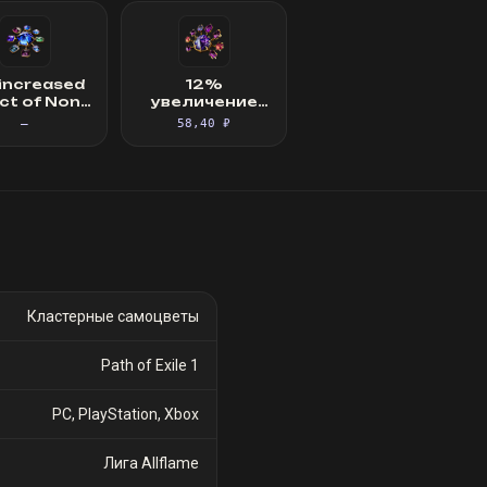
increased
12%
ct of Non-
увеличение
rse Auras
урона от атак
—
58,40 ₽
your Skills
при наличии
щита ·
Большой
кластерный
самоцвет (8
пассивных
умений)
Кластерные самоцветы
Path of Exile 1
PC, PlayStation, Xbox
Лига Allflame