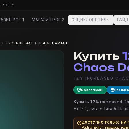
 POE 2
АЗИН POE 1
МАГАЗИН POE 2
ЭНЦИКЛОПЕДИЯ
ГАЙ
/
12% INCREASED CHAOS DAMAGE
Купить
Chaos 
12% INCREASED CHA
Безопасность
Все пла
Купить
12% increased C
Exile 1, лига «
Лига Allflam
ДОСТУПНО ТОЛЬКО НА 
Path of Exile 1 продаём толь