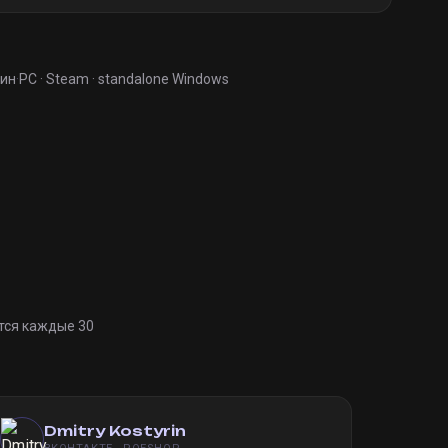
мин
·
PC · Steam · standalone Windows
тся каждые 30
Dmitry Kostyrin