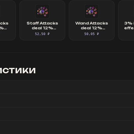
acks
Staff Attacks
Wand Attacks
3% 
2%
deal 12%
deal 12%
effe
ed
increased
increased
Cu
₽
52,50 ₽
50,05 ₽
with
Damage with
Damage with
from 
nd
Hits and
Hits and
s,
Ailments, Mace
Ailments
tacks
or Sceptre
2%
Attacks deal
ed
12% increased
with
Damage with
истики
nd
Hits and
ts
Ailments