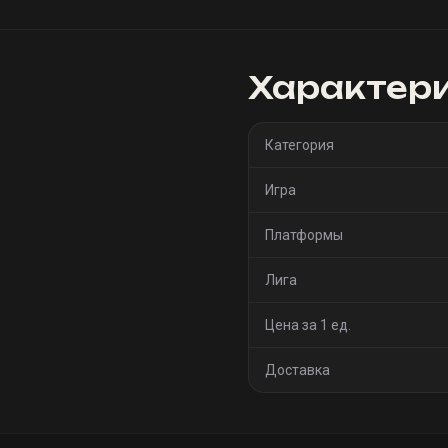
Кластерный
Ailment
самоцвет
Dagger At
deal 1
increas
Damage 
Характер
Hits a
Ailmen
Категория
Игра
Платформы
Лига
Цена за 1 ед.
Доставка