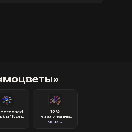
амоцветы
»
increased
12%
ct of Non-
увеличение
rse Auras
урона от атак
—
58,40 ₽
your Skills
при наличии
щита ·