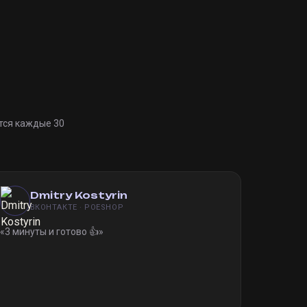
тся каждые 30
Dmitry Kostyrin
ВКОНТАКТЕ · POESHOP
«
3 минуты и готово 👍
»