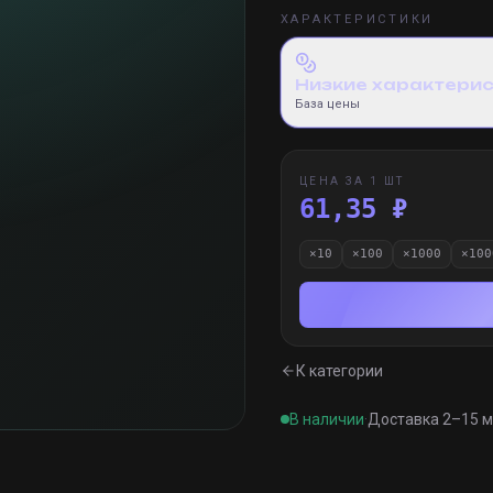
ХАРАКТЕРИСТИКИ
Низкие характери
База цены
ЦЕНА ЗА 1 ШТ
61,35 ₽
×
10
×
100
×
1000
×
100
К категории
В наличии
·
Доставка 2–15 