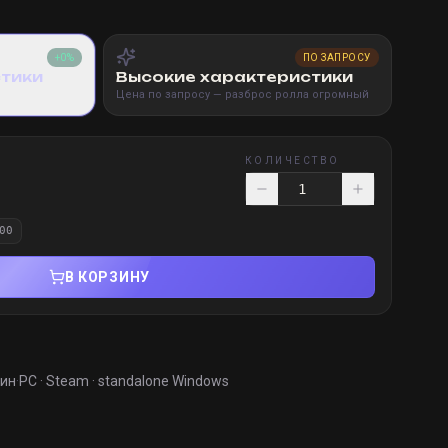
+0%
ПО ЗАПРОСУ
стики
Высокие характеристики
Цена по запросу — разброс ролла огромный
КОЛИЧЕСТВО
00
В КОРЗИНУ
мин
·
PC · Steam · standalone Windows