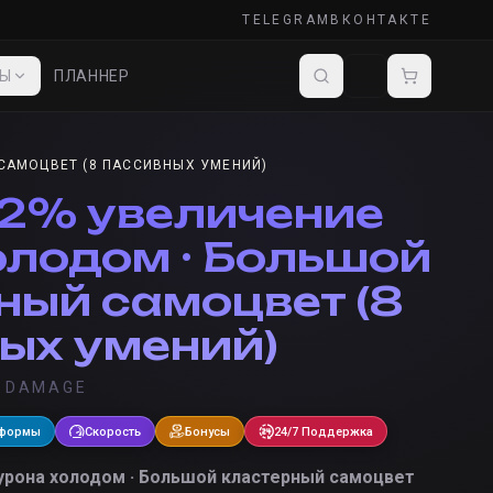
TELEGRAM
ВКОНТАКТЕ
ДЫ
ПЛАННЕР
САМОЦВЕТ (8 ПАССИВНЫХ УМЕНИЙ)
12% увеличение
олодом · Большой
ный самоцвет (8
ых умений)
D DAMAGE
тформы
Скорость
Бонусы
24/7 Поддержка
урона холодом · Большой кластерный самоцвет