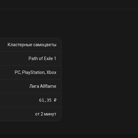
Большой
кластерный
самоцвет (8
пассивных
умений)
Кластерные самоцветы
Path of Exile 1
PC, PlayStation, Xbox
Лига Allflame
61,35 ₽
от 2 минут