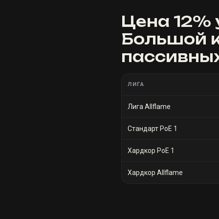
Цена
12% 
Большой к
пассивных
ЛИГА
Лига Allflame
Стандарт PoE 1
Хардкор PoE 1
Хардкор Allflame