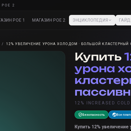
 POE 2
АЗИН POE 1
МАГАЗИН POE 2
ЭНЦИКЛОПЕДИЯ
ГАЙ
/
12% УВЕЛИЧЕНИЕ УРОНА ХОЛОДОМ · БОЛЬШОЙ КЛАСТЕРНЫЙ 
Купить
урона х
кластер
пассивн
12% INCREASED COL
Безопасность
Все пла
Купить
12% увеличение 