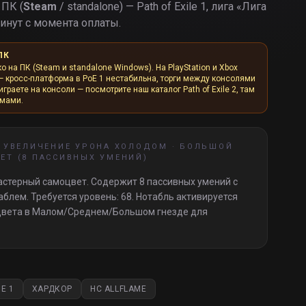
 ПК (
Steam
/ standalone) — Path of Exile 1, лига «
Лига
инут с момента оплаты.
ПК
ко на ПК (Steam и standalone Windows). На PlayStation и Xbox
— кросс-платформа в PoE 1 нестабильна, торги между консолями
граете на консоли — посмотрите наш каталог Path of Exile 2, там
рмами.
 УВЕЛИЧЕНИЕ УРОНА ХОЛОДОМ · БОЛЬШОЙ
ЕТ (8 ПАССИВНЫХ УМЕНИЙ)
астерный самоцвет. Содержит 8 пассивных умений с
блем. Требуется уровень: 68. Нотабль активируется
цвета в Малом/Среднем/Большом гнезде для
E 1
ХАРДКОР
HC ALLFLAME