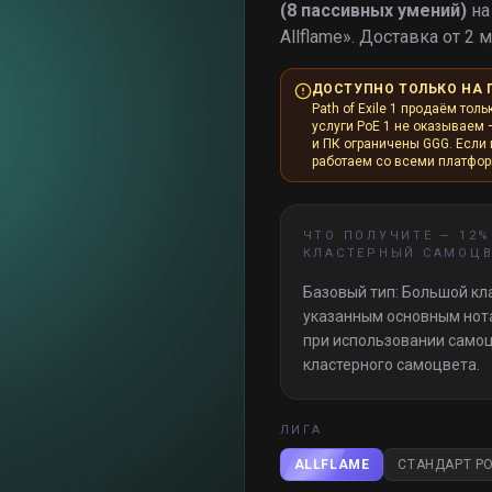
(8 пассивных умений)
на
Allflame
».
Доставка от 2 м
ДОСТУПНО ТОЛЬКО НА 
Path of Exile 1 продаём толь
услуги PoE 1 не оказываем 
и ПК ограничены GGG. Если и
работаем со всеми платфо
ЧТО ПОЛУЧИТЕ —
12%
КЛАСТЕРНЫЙ САМОЦВ
Базовый тип: Большой кл
указанным основным нота
при использовании само
кластерного самоцвета.
ЛИГА
ALLFLAME
СТАНДАРТ PO