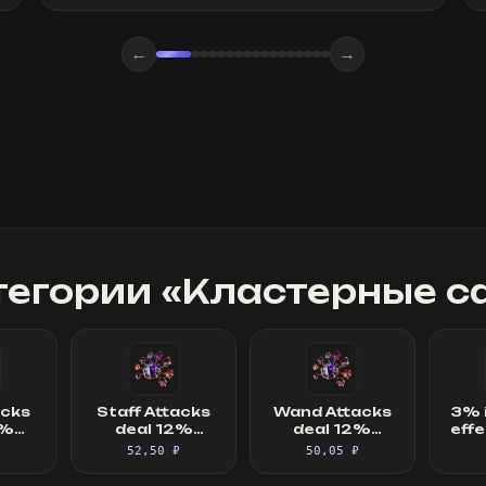
←
→
тегории «
Кластерные с
acks
Staff Attacks
Wand Attacks
3% 
2%
deal 12%
deal 12%
effe
ed
increased
increased
Cu
₽
52,50 ₽
50,05 ₽
with
Damage with
Damage with
from 
nd
Hits and
Hits and