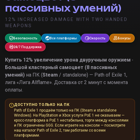
пассивных умений)
12% INCREASED DAMAGE WITH TWO HANDED
WEAPONS
Безопасность
Все платформы
Скорость
Бонусы
24/7 Поддержка
Купить
12% увеличение урона двуручным оружием ·
Большой кластерный самоцвет (8 пассивных
умений)
на ПК (
Steam
/ standalone) — Path of Exile 1,
лига «
Лига Allflame
».
Доставка от 2 минут с момента
оплаты.
ДОСТУПНО ТОЛЬКО НА ПК
Path of Exile 1 продаём только на ПК (Steam и standalone
Windows). На PlayStation и Xbox услуги PoE 1 не оказываем —
кросс-платформа в PoE 1 нестабильна, торги между консолями
и ПК ограничены GGG. Если играете на консоли — посмотрите
наш каталог Path of Exile 2, там работаем со всеми
платформами.