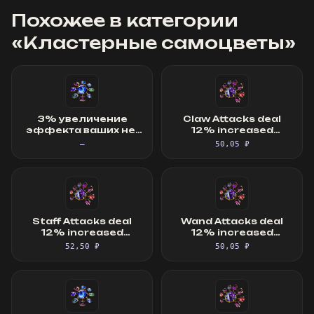
Похожее в категории
«
Кластерные самоцветы
»
3% увеличение
Claw Attacks deal
эффекта ваших не-
12% increased
проклинающих аур ·
Damage with Hits and
—
50,05 ₽
Кластерный
Ailments, Dagger
самоцвет
Attacks deal 12%
increased Damage
with Hits and Ailments
Staff Attacks deal
Wand Attacks deal
12% increased
12% increased
Damage with Hits and
Damage with Hits and
52,50 ₽
50,05 ₽
Ailments, Mace or
Ailments
Sceptre Attacks deal
12% increased
Damage with Hits and
Ailments