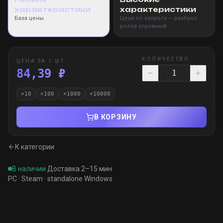
характеристики
характеристики
База цены
Цена по запросу — разброс
ролла огромный
КОЛИЧЕСТВО
ЦЕНА ЗА 1 ШТ
84,39 ₽
×
10
×
100
×
1000
×
10000
В КОРЗИНУ
К категории
В наличии
·
Доставка 2–15 мин
·
PC · Steam · standalone Windows