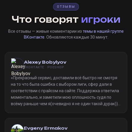
ОТЗЫВЫ
Что говорят
игроки
Все отзывы — живые комментарии из
темы в нашей группе
ВКонтакте
. Обновляются каждые 30 минут.
Alexey Bobylyov
ВКОНТАКТЕ · POESHOP
«
Прекрасный сервис, доставили всё быстро не смотря
на то что была ошибка с выбором лиги, сфер дали в
соответствии с прайсом на сайте. Поддержка ответила
моментально, и заметили мою оплошность судя по
всёму раньше чем я(очевидно я не один такой дурак)).
Однозначно рекомендую
»
Evgeny Ermakov