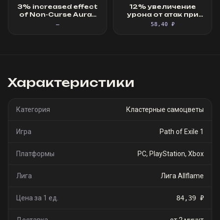
3% increased effect
12% увеличение
of Non-Curse Auras
урона от атак при
from your Skills
наличии щита ·
—
58,40 ₽
Большой
кластерный
самоцвет (8
пассивных умений)
Характеристики
Категория
Кластерные самоцветы
Игра
Path of Exile 1
Платформы
PC, PlayStation, Xbox
Лига
Лига Allflame
Цена за 1 ед.
84,39 ₽