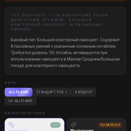
ЧТО ПОЛУЧИТЕ —
12% УВЕЛИЧЕНИЕ УРОНА
ДВУРУЧНЫМ ОРУЖИЕМ · БОЛЬШОЙ
КЛАСТЕРНЫЙ САМОЦВЕТ (8 ПАССИВНЫХ
УМЕНИЙ)
Базовый тип: Большой кластерный самоцвет. Содержит
8 пассивных умений с указанным основным нотаблем.
Требуется уровень: 50. Нотабль активируется при
использовании самоцвета в Малом/Среднем/Большом
гнезде для кластерного самоцвета.
ЛИГА
ALLFLAME
СТАНДАРТ POE 1
ХАРДКОР
HC ALLFLAME
ХАРАКТЕРИСТИКИ
+0%
ПО ЗАПРОСУ
Низкие
Высокие