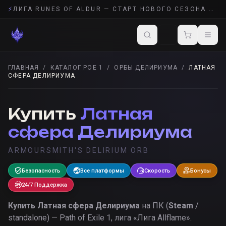
⚡
ЛИГА RUNES OF ALDUR — СТАРТ НОВОГО СЕЗОНА POE 2
ГЛАВНАЯ
/
КАТАЛОГ POE 1
/
ОРБЫ ДЕЛИРИУМА
/
ЛАТНАЯ
СФЕРА ДЕЛИРИУМА
ОРБЫ ДЕЛИРИУМА
· POE 1
Купить
Латная
сфера Делириума
ARMOURSMITH'S DELIRIUM ORB
Безопасность
Все платформы
Скорость
Бонусы
24/7 Поддержка
Купить
Латная сфера Делириума
на ПК (
Steam
/
standalone) — Path of Exile 1, лига «
Лига Allflame
».