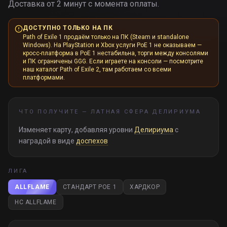
Доставка от 2 минут с момента оплаты.
ДОСТУПНО ТОЛЬКО НА ПК
Path of Exile 1 продаём только на ПК (Steam и standalone
Windows). На PlayStation и Xbox услуги PoE 1 не оказываем —
кросс-платформа в PoE 1 нестабильна, торги между консолями
и ПК ограничены GGG. Если играете на консоли — посмотрите
наш каталог Path of Exile 2, там работаем со всеми
платформами.
ЧТО ПОЛУЧИТЕ —
ЛАТНАЯ СФЕРА ДЕЛИРИУМА
Изменяет карту, добавляя уровни
Делириума
с
наградой в виде
доспехов
ЛИГА
ALLFLAME
СТАНДАРТ POE 1
ХАРДКОР
HC ALLFLAME