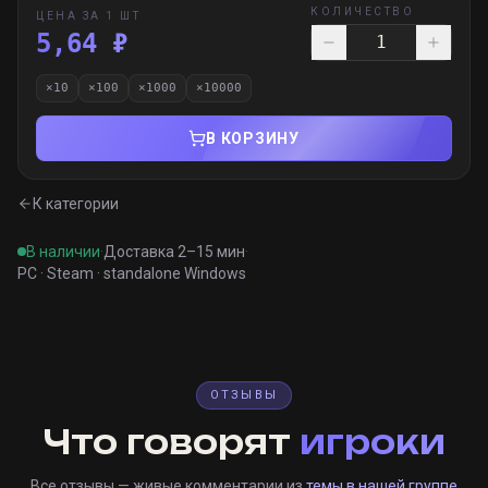
КОЛИЧЕСТВО
ЦЕНА ЗА 1 ШТ
5,64 ₽
×
10
×
100
×
1000
×
10000
В КОРЗИНУ
К категории
В наличии
·
Доставка 2–15 мин
·
PC · Steam · standalone Windows
ОТЗЫВЫ
Что говорят
игроки
Все отзывы — живые комментарии из
темы в нашей группе