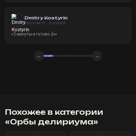
Dmitry Kostyrin
ВКОНТАКТЕ · POESHOP
«
3 минуты и готово 👍
»
←
→
Похожее в категории
«
Орбы делириума
»