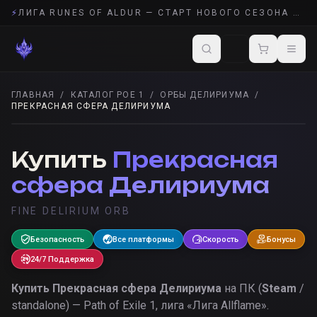
⚡
ЛИГА RUNES OF ALDUR — СТАРТ НОВОГО СЕЗОНА POE 2
ГЛАВНАЯ
/
КАТАЛОГ POE 1
/
ОРБЫ ДЕЛИРИУМА
/
ПРЕКРАСНАЯ СФЕРА ДЕЛИРИУМА
ОРБЫ ДЕЛИРИУМА
· POE 1
Купить
Прекрасная
сфера Делириума
FINE DELIRIUM ORB
Безопасность
Все платформы
Скорость
Бонусы
24/7 Поддержка
Купить
Прекрасная сфера Делириума
на ПК (
Steam
/
standalone) — Path of Exile 1, лига «
Лига Allflame
».