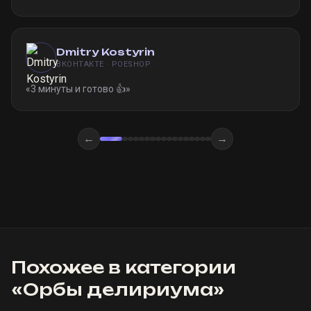
Dmitry Kostyrin
ВКОНТАКТЕ · POESHOP
«
3 минуты и готово 👍
»
←
→
Похожее в категории
«
Орбы делириума
»