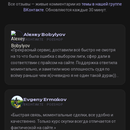
Все отзывы — живые комментарии из
темы в нашей группе
ВКонтакте
. Обновляются каждые 30 минут.
Alexey Bobylyov
ВКОНТАКТЕ · POESHOP
«
Прекрасный сервис, доставили всё быстро не смотря
на то что была ошибка с выбором лиги, сфер дали в
соответствии с прайсом на сайте. Поддержка ответила
моментально, и заметили мою оплошность судя по
всёму раньше чем я(очевидно я не один такой дурак)).
Однозначно рекомендую
»
Evgeny Ermakov
ВКОНТАКТЕ · POESHOP
«
Быстрая связь, моментальные сделки, все удобно и
качественно. Только курс скупки всегда отличается от
фактической на сайте.
»