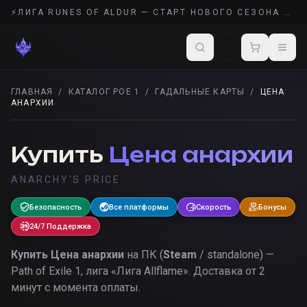
⚡
ЛИГА RUNES OF ALDUR — СТАРТ НОВОГО СЕЗОНА POE 2
ГЛАВНАЯ
/
КАТАЛОГ POE 1
/
ГАДАЛЬНЫЕ КАРТЫ
/
ЦЕНА
АНАРХИИ
ГАДАЛЬНЫЕ КАРТЫ
· POE 1
Купить
Цена анархии
ANARCHY'S PRICE
Безопасность
Все платформы
Скорость
Бонусы
24/7 Поддержка
Купить
Цена анархии
на ПК (
Steam
/ standalone) —
Path of Exile 1, лига «
Лига Allflame
».
Доставка от 2
минут с момента оплаты.