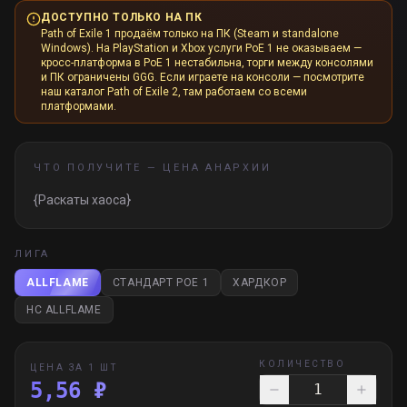
ДОСТУПНО ТОЛЬКО НА ПК
Path of Exile 1 продаём только на ПК (Steam и standalone
Windows). На PlayStation и Xbox услуги PoE 1 не оказываем —
кросс-платформа в PoE 1 нестабильна, торги между консолями
и ПК ограничены GGG. Если играете на консоли — посмотрите
наш каталог Path of Exile 2, там работаем со всеми
платформами.
ЧТО ПОЛУЧИТЕ —
ЦЕНА АНАРХИИ
{Раскаты хаоса}
ЛИГА
ALLFLAME
СТАНДАРТ POE 1
ХАРДКОР
HC ALLFLAME
КОЛИЧЕСТВО
ЦЕНА ЗА 1 ШТ
5,56 ₽