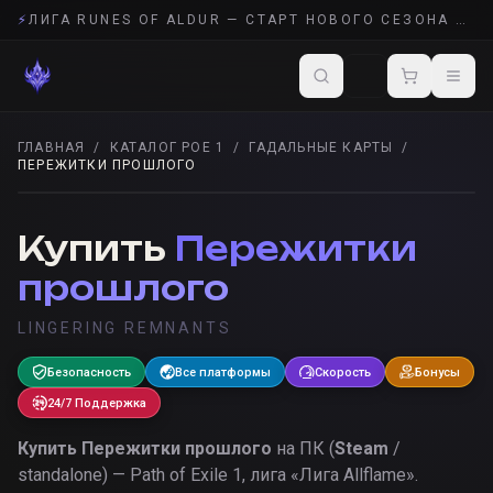
⚡
ЛИГА RUNES OF ALDUR — СТАРТ НОВОГО СЕЗОНА POE 2
ГЛАВНАЯ
/
КАТАЛОГ POE 1
/
ГАДАЛЬНЫЕ КАРТЫ
/
ПЕРЕЖИТКИ ПРОШЛОГО
ГАДАЛЬНЫЕ КАРТЫ
· POE 1
Купить
Пережитки
прошлого
LINGERING REMNANTS
Безопасность
Все платформы
Скорость
Бонусы
24/7 Поддержка
Купить
Пережитки прошлого
на ПК (
Steam
/
standalone) — Path of Exile 1, лига «
Лига Allflame
».