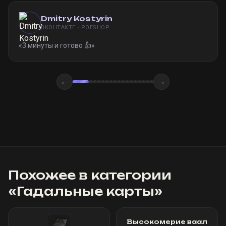
Dmitry Kostyrin
ВКОНТАКТЕ · POESHOP
«
3 минуты и готово 👍
»
←
→
Похожее в категории
«
Гадальные карты
»
Высокомерие ваал