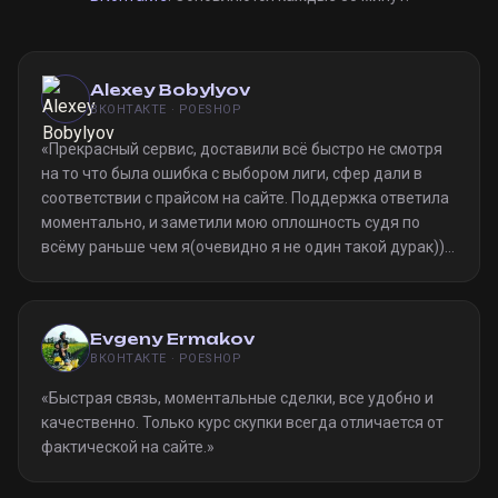
Alexey Bobylyov
ВКОНТАКТЕ · POESHOP
«
Прекрасный сервис, доставили всё быстро не смотря
на то что была ошибка с выбором лиги, сфер дали в
соответствии с прайсом на сайте. Поддержка ответила
моментально, и заметили мою оплошность судя по
всёму раньше чем я(очевидно я не один такой дурак)).
Однозначно рекомендую
»
Evgeny Ermakov
ВКОНТАКТЕ · POESHOP
«
Быстрая связь, моментальные сделки, все удобно и
качественно. Только курс скупки всегда отличается от
фактической на сайте.
»