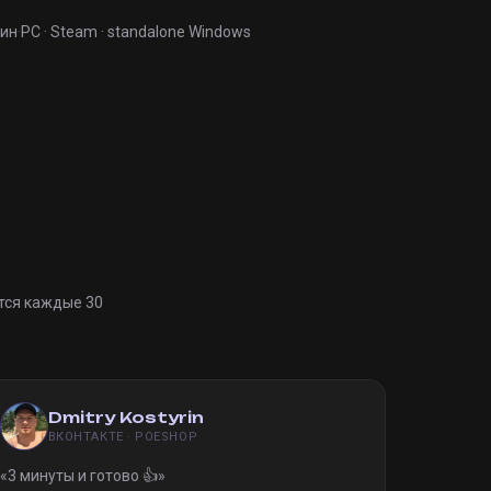
мин
·
PC · Steam · standalone Windows
тся каждые 30
Dmitry Kostyrin
ВКОНТАКТЕ · POESHOP
«
3 минуты и готово 👍
»