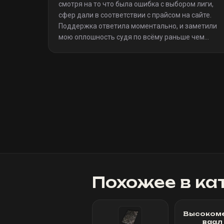
смотря на то что была ошибка с выбором лиги,
сфер дали в соответствии с прайсом на сайте.
Поддержка ответила моментально, и заметили
мою оплошность судя по всёму раньше чем
я(очевидно я не один такой дурак)). Однозначно
рекомендую
»
Похожее в ка
Высоком
ваал