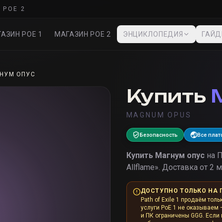
 POE 2
АЗИН POE 1
МАГАЗИН POE 2
ЭНЦИКЛОПЕДИЯ
ГАЙ
НУМ ОПУС
Купить
MAGNUM OPUS
Безопасность
Все пла
Купить
Магнум опус
на П
Allflame
».
Доставка от 2 м
ДОСТУПНО ТОЛЬКО НА 
Path of Exile 1 продаём толь
услуги PoE 1 не оказываем 
и ПК ограничены GGG. Если и