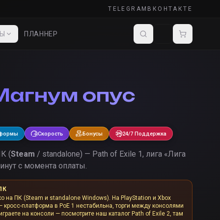
TELEGRAM
ВКОНТАКТЕ
ДЫ
ПЛАННЕР
Магнум опус
тформы
Скорость
Бонусы
24/7 Поддержка
К (
Steam
/ standalone) — Path of Exile 1, лига «
Лига
инут с момента оплаты.
ПК
ко на ПК (Steam и standalone Windows). На PlayStation и Xbox
— кросс-платформа в PoE 1 нестабильна, торги между консолями
граете на консоли — посмотрите наш каталог Path of Exile 2, там