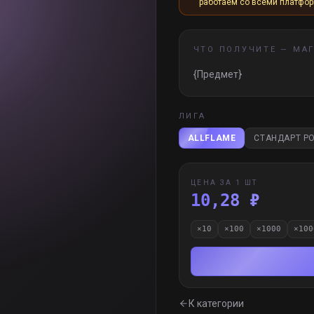
работаем со всеми платфо
ЧТО ПОЛУЧИТЕ —
МА
{Предмет}
ЛИГА
ALLFLAME
СТАНДАРТ PO
ЦЕНА ЗА 1 ШТ
10,28 ₽
×
10
×
100
×
1000
×
100
К категории