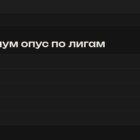
ум опус
по лигам