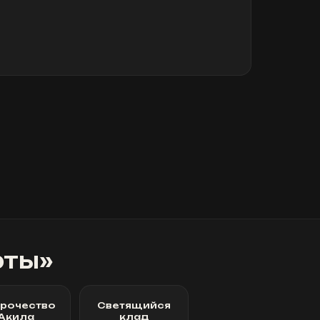
рты
»
рочество
Светящийся
Акила
клад