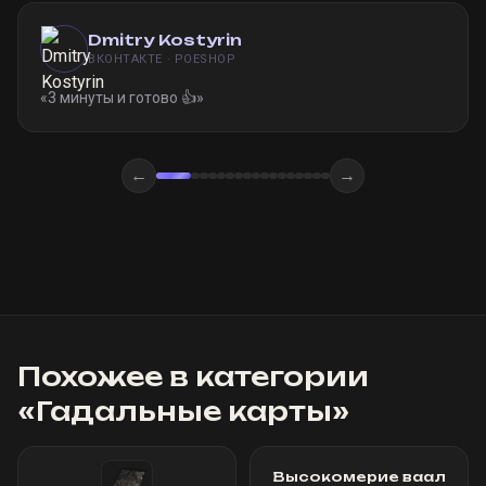
Dmitry Kostyrin
ВКОНТАКТЕ · POESHOP
«
3 минуты и готово 👍
»
←
→
Похожее в категории
«
Гадальные карты
»
Высокомерие ваал