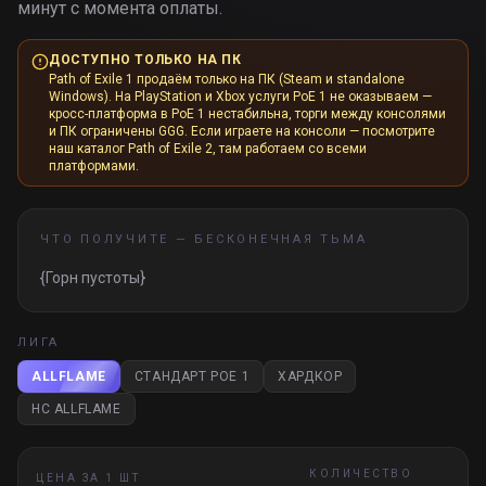
минут с момента оплаты.
ДОСТУПНО ТОЛЬКО НА ПК
Path of Exile 1 продаём только на ПК (Steam и standalone
Windows). На PlayStation и Xbox услуги PoE 1 не оказываем —
кросс-платформа в PoE 1 нестабильна, торги между консолями
и ПК ограничены GGG. Если играете на консоли — посмотрите
наш каталог Path of Exile 2, там работаем со всеми
платформами.
ЧТО ПОЛУЧИТЕ —
БЕСКОНЕЧНАЯ ТЬМА
{Горн пустоты}
ЛИГА
ALLFLAME
СТАНДАРТ POE 1
ХАРДКОР
HC ALLFLAME
КОЛИЧЕСТВО
ЦЕНА ЗА 1 ШТ