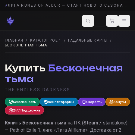
⚡
ЛИГА RUNES OF ALDUR — СТАРТ НОВОГО СЕЗОНА POE 2
ГЛАВНАЯ
/
КАТАЛОГ POE 1
/
ГАДАЛЬНЫЕ КАРТЫ
/
БЕСКОНЕЧНАЯ ТЬМА
ГАДАЛЬНЫЕ КАРТЫ
· POE 1
Купить
Бесконечная
тьма
THE ENDLESS DARKNESS
Безопасность
Все платформы
Скорость
Бонусы
24/7 Поддержка
Купить
Бесконечная тьма
на ПК (
Steam
/ standalone)
— Path of Exile 1, лига «
Лига Allflame
».
Доставка от 2