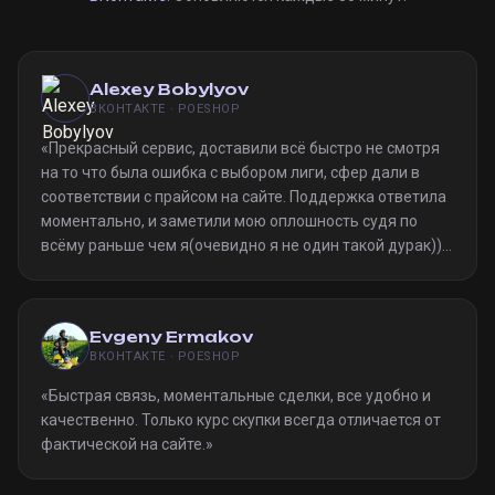
Alexey Bobylyov
ВКОНТАКТЕ · POESHOP
«
Прекрасный сервис, доставили всё быстро не смотря
на то что была ошибка с выбором лиги, сфер дали в
соответствии с прайсом на сайте. Поддержка ответила
моментально, и заметили мою оплошность судя по
всёму раньше чем я(очевидно я не один такой дурак)).
Однозначно рекомендую
»
Evgeny Ermakov
ВКОНТАКТЕ · POESHOP
«
Быстрая связь, моментальные сделки, все удобно и
качественно. Только курс скупки всегда отличается от
фактической на сайте.
»