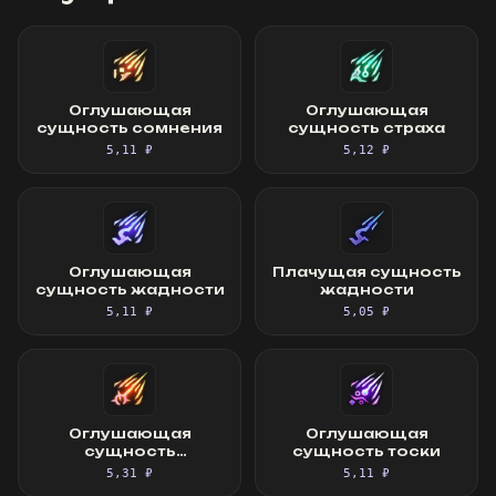
Оглушающая
Оглушающая
сущность сомнения
сущность страха
5,11 ₽
5,12 ₽
Оглушающая
Плачущая сущность
сущность жадности
жадности
5,11 ₽
5,05 ₽
Оглушающая
Оглушающая
сущность
сущность тоски
отвращения
5,31 ₽
5,11 ₽