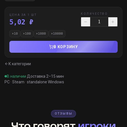
КОЛИЧЕСТВО
ЦЕНА ЗА 1 ШТ
5,02 ₽
×
10
×
100
×
1000
×
10000
В КОРЗИНУ
К категории
В наличии
·
Доставка 2–15 мин
·
PC · Steam · standalone Windows
ОТЗЫВЫ
Что говорят
игроки