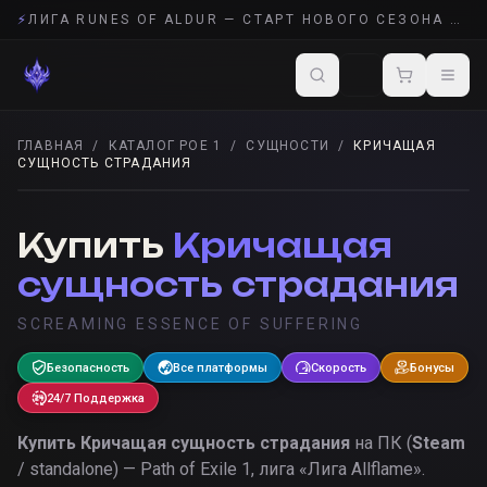
⚡
ЛИГА RUNES OF ALDUR — СТАРТ НОВОГО СЕЗОНА POE 2
ГЛАВНАЯ
/
КАТАЛОГ POE 1
/
СУЩНОСТИ
/
КРИЧАЩАЯ
СУЩНОСТЬ СТРАДАНИЯ
СУЩНОСТИ
· POE 1
Купить
Кричащая
сущность страдания
SCREAMING ESSENCE OF SUFFERING
Безопасность
Все платформы
Скорость
Бонусы
24/7 Поддержка
Купить
Кричащая сущность страдания
на ПК (
Steam
/ standalone) — Path of Exile 1, лига «
Лига Allflame
».