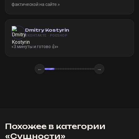
фактической на сайте.
»
Dmitry Kostyrin
ВКОНТАКТЕ · POESHOP
«
3 минуты и готово 👍
»
←
→
Похожее в категории
«
Сущности
»