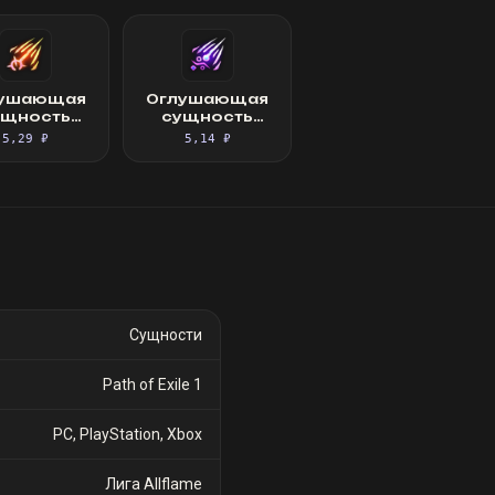
лушающая
Оглушающая
ущность
сущность
вращения
тоски
5,29 ₽
5,14 ₽
Сущности
Path of Exile 1
PC, PlayStation, Xbox
Лига Allflame