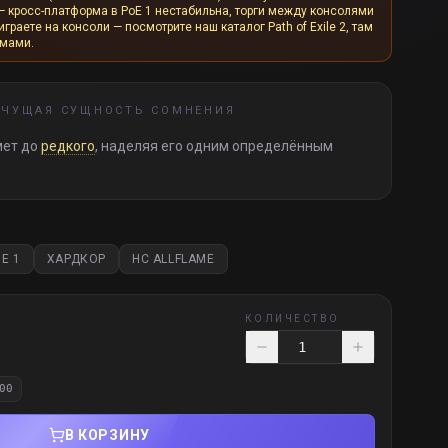
— кросс-платформа в PoE 1 нестабильна, торги между консолями
граете на консоли — посмотрите наш каталог Path of Exile 2, там
рмами.
АЧУЩАЯ СУЩНОСТЬ СОМНЕНИЯ
мет до
редкого
, наделяя его одним определённым
E 1
ХАРДКОР
HC ALLFLAME
КОЛИЧЕСТВО
00
В КОРЗИНУ