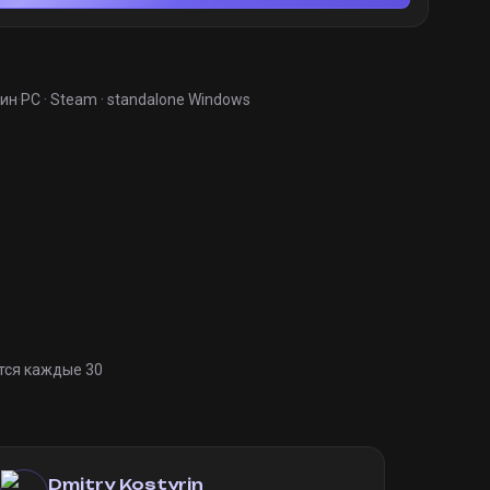
мин
·
PC · Steam · standalone Windows
тся каждые 30
Dmitry Kostyrin