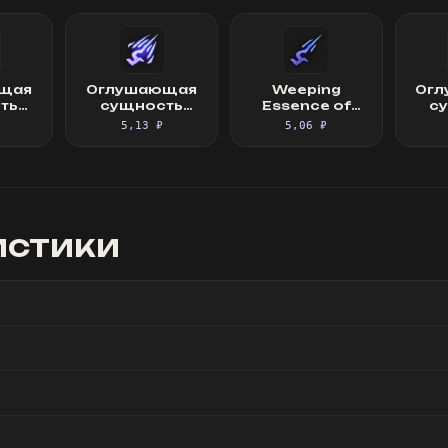
щая
Оглушающая
Weeping
Ог
ть
сущность
Essence of
с
а
жадности
Greed
от
5,13 ₽
5,06 ₽
истики