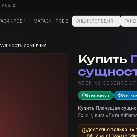
 POE 2
АЗИН POE 1
МАГАЗИН POE 2
ЭНЦИКЛОПЕДИЯ
ГАЙ
СУЩНОСТЬ СОМНЕНИЯ
Купить
сущност
WEEPING ESSENCE OF
Безопасность
Все пла
Купить
Плачущая сущно
Exile 1, лига «
Лига Allflam
ДОСТУПНО ТОЛЬКО НА 
Path of Exile 1 продаём толь