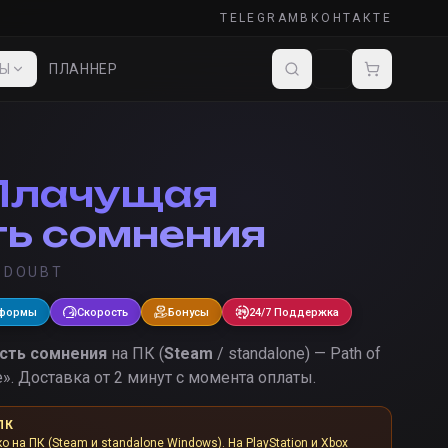
TELEGRAM
ВКОНТАКТЕ
ДЫ
ПЛАННЕР
Плачущая
ь сомнения
 DOUBT
тформы
Скорость
Бонусы
24/7 Поддержка
сть сомнения
на ПК (
Steam
/ standalone) — Path of
e
».
Доставка от 2 минут с момента оплаты.
ПК
ко на ПК (Steam и standalone Windows). На PlayStation и Xbox