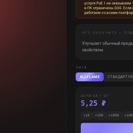
услуги PoE 1 не оказываем 
и ПК ограничены GGG. Если и
работаем со всеми платфо
ЧТО ПОЛУЧИТЕ —
ПЛ
Улучшает обычный пред
свойством
ЛИГА
ALLFLAME
СТАНДАРТ PO
ЦЕНА ЗА 1 ШТ
5,25 ₽
×
10
×
100
×
1000
×
100