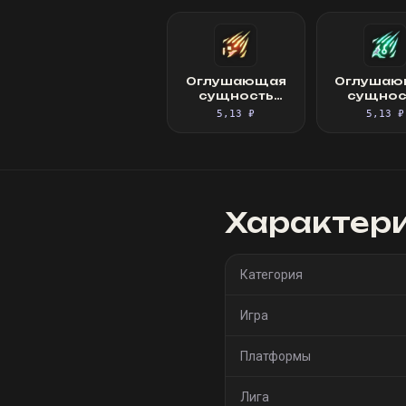
Оглушающая
Оглушаю
сущность
сущнос
сомнения
страх
5,13 ₽
5,13 ₽
Характер
Категория
Игра
Платформы
Лига