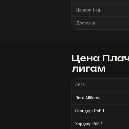
Цена за 1 ед.
Доставка
Цена
Плач
лигам
ЛИГА
Лига Allflame
Стандарт PoE 1
Хардкор PoE 1