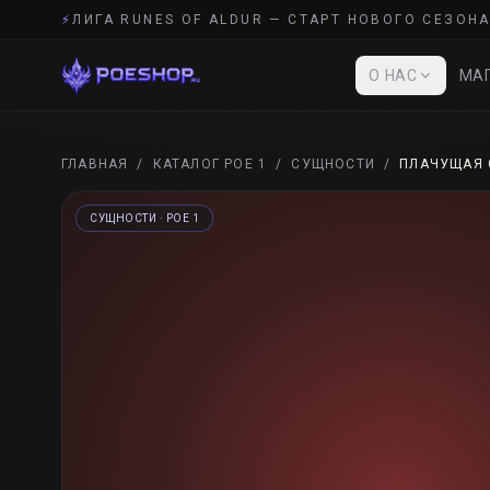
⚡
ЛИГА RUNES OF ALDUR — СТАРТ НОВОГО СЕЗОНА
О НАС
МАГ
ГЛАВНАЯ
/
КАТАЛОГ POE 1
/
СУЩНОСТИ
/
ПЛАЧУЩАЯ 
СУЩНОСТИ
· POE 1