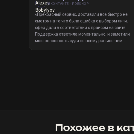
ВКОНТАКТЕ · POESHOP
«
Прекрасный сервис, доставили всё быстро не
смотря на то что была ошибка с выбором лиги,
сфер дали в соответствии с прайсом на сайте.
Поддержка ответила моментально, и заметили
мою оплошность судя по всёму раньше чем
я(очевидно я не один такой дурак)). Однозначно
рекомендую
»
Похожее в ка