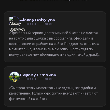
Alexey Bobylyov
ВКОНТАКТЕ · POESHOP
«
Прекрасный сервис, доставили всё быстро не смотря
на то что была ошибка с выбором лиги, сфер дали в
соответствии с прайсом на сайте. Поддержка ответила
моментально, и заметили мою оплошность судя по
всёму раньше чем я(очевидно я не один такой дурак)).
Однозначно рекомендую
»
Evgeny Ermakov
ВКОНТАКТЕ · POESHOP
«
Быстрая связь, моментальные сделки, все удобно и
качественно. Только курс скупки всегда отличается от
фактической на сайте.
»