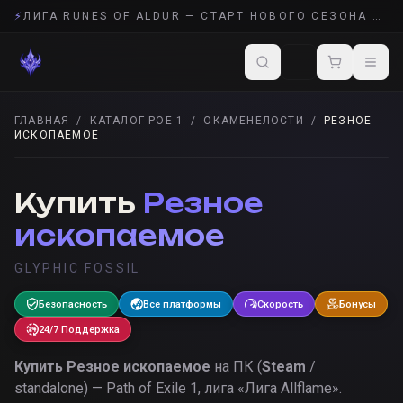
⚡
ЛИГА RUNES OF ALDUR — СТАРТ НОВОГО СЕЗОНА POE 2
ГЛАВНАЯ
/
КАТАЛОГ POE 1
/
ОКАМЕНЕЛОСТИ
/
РЕЗНОЕ
ИСКОПАЕМОЕ
ОКАМЕНЕЛОСТИ
· POE 1
Купить
Резное
ископаемое
GLYPHIC FOSSIL
Безопасность
Все платформы
Скорость
Бонусы
24/7 Поддержка
Купить
Резное ископаемое
на ПК (
Steam
/
standalone) — Path of Exile 1, лига «
Лига Allflame
».