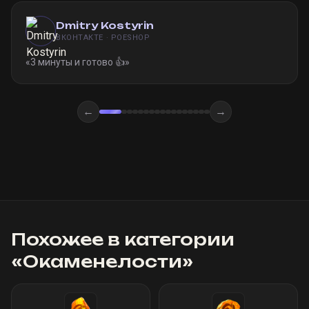
Dmitry Kostyrin
ВКОНТАКТЕ · POESHOP
«
3 минуты и готово 👍
»
←
→
Похожее в категории
«
Окаменелости
»