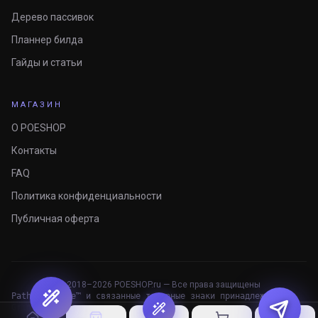
Дерево пассивок
Планнер билда
Гайды и статьи
МАГАЗИН
О POESHOP
Контакты
FAQ
Политика конфиденциальности
Публичная оферта
© 2018–
2026
POESHOP.ru — Все права защищены
Path of Exile™ и связанные товарные знаки принадлежат
Grinding Gear Games.