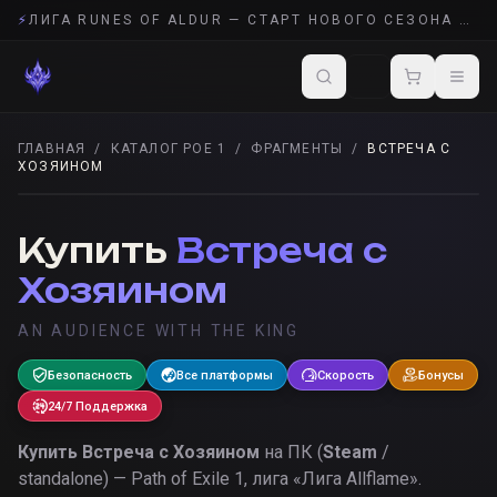
⚡
ЛИГА RUNES OF ALDUR — СТАРТ НОВОГО СЕЗОНА POE 2
ГЛАВНАЯ
/
КАТАЛОГ POE 1
/
ФРАГМЕНТЫ
/
ВСТРЕЧА С
ХОЗЯИНОМ
ФРАГМЕНТЫ
· POE 1
Купить
Встреча с
Хозяином
AN AUDIENCE WITH THE KING
Безопасность
Все платформы
Скорость
Бонусы
24/7 Поддержка
Купить
Встреча с Хозяином
на ПК (
Steam
/
standalone) — Path of Exile 1, лига «
Лига Allflame
».