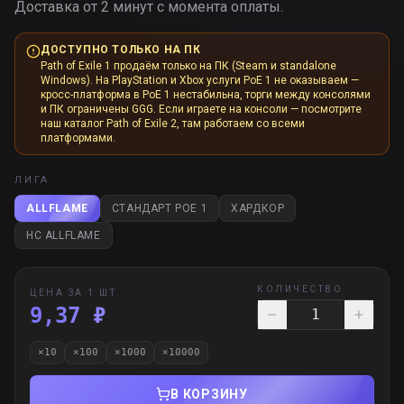
Доставка от 2 минут с момента оплаты.
ДОСТУПНО ТОЛЬКО НА ПК
Path of Exile 1 продаём только на ПК (Steam и standalone
Windows). На PlayStation и Xbox услуги PoE 1 не оказываем —
кросс-платформа в PoE 1 нестабильна, торги между консолями
и ПК ограничены GGG. Если играете на консоли — посмотрите
наш каталог Path of Exile 2, там работаем со всеми
платформами.
ЛИГА
ALLFLAME
СТАНДАРТ POE 1
ХАРДКОР
HC ALLFLAME
КОЛИЧЕСТВО
ЦЕНА ЗА 1 ШТ
9,37 ₽
×
10
×
100
×
1000
×
10000
В КОРЗИНУ