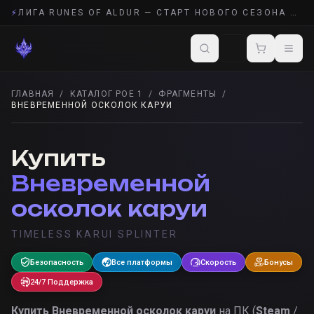
⚡
ЛИГА RUNES OF ALDUR — СТАРТ НОВОГО СЕЗОНА POE 2
ГЛАВНАЯ
/
КАТАЛОГ POE 1
/
ФРАГМЕНТЫ
/
ВНЕВРЕМЕННОЙ ОСКОЛОК КАРУИ
ФРАГМЕНТЫ
· POE 1
Купить
Вневременной
осколок каруи
TIMELESS KARUI SPLINTER
Безопасность
Все платформы
Скорость
Бонусы
24/7 Поддержка
Купить
Вневременной осколок каруи
на ПК (
Steam
/