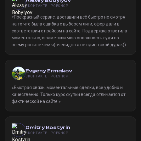
Alexey Bobylyov
ВКОНТАКТЕ · POESHOP
«
Прекрасный сервис, доставили всё быстро не смотря
на то что была ошибка с выбором лиги, сфер дали в
соответствии с прайсом на сайте. Поддержка ответила
моментально, и заметили мою оплошность судя по
всёму раньше чем я(очевидно я не один такой дурак)).
Однозначно рекомендую
»
Evgeny Ermakov
ВКОНТАКТЕ · POESHOP
«
Быстрая связь, моментальные сделки, все удобно и
качественно. Только курс скупки всегда отличается от
фактической на сайте.
»
Dmitry Kostyrin
ВКОНТАКТЕ · POESHOP