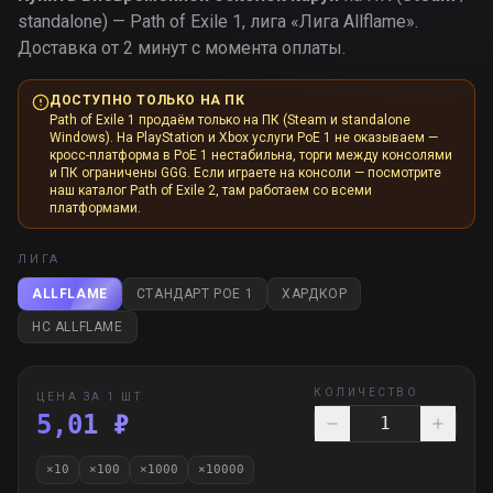
standalone) — Path of Exile 1, лига «
Лига Allflame
».
Доставка от 2 минут с момента оплаты.
ДОСТУПНО ТОЛЬКО НА ПК
Path of Exile 1 продаём только на ПК (Steam и standalone
Windows). На PlayStation и Xbox услуги PoE 1 не оказываем —
кросс-платформа в PoE 1 нестабильна, торги между консолями
и ПК ограничены GGG. Если играете на консоли — посмотрите
наш каталог Path of Exile 2, там работаем со всеми
платформами.
ЛИГА
ALLFLAME
СТАНДАРТ POE 1
ХАРДКОР
HC ALLFLAME
КОЛИЧЕСТВО
ЦЕНА ЗА 1 ШТ
5,01 ₽
×
10
×
100
×
1000
×
10000