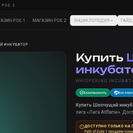
 POE 2
АЗИН POE 1
МАГАЗИН POE 2
ЭНЦИКЛОПЕДИЯ
ГАЙ
Й ИНКУБАТОР
Купить
инкубат
WHISPERING INCUBA
Безопасность
Все пла
Купить
Шепчущий инкуб
лига «
Лига Allflame
».
Дост
ДОСТУПНО ТОЛЬКО НА 
Path of Exile 1 продаём толь