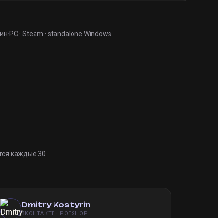
мин
·
PC · Steam · standalone Windows
тся каждые 30
Dmitry Kostyrin
ВКОНТАКТЕ · POESHOP