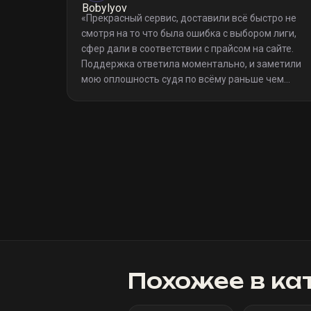
«
Прекрасный сервис, доставили всё быстро не
смотря на то что была ошибка с выбором лиги,
сфер дали в соответствии с прайсом на сайте.
Поддержка ответила моментально, и заметили
мою оплошность судя по всёму раньше чем
я(очевидно я не один такой дурак)). Однозначно
рекомендую
»
Похожее в ка