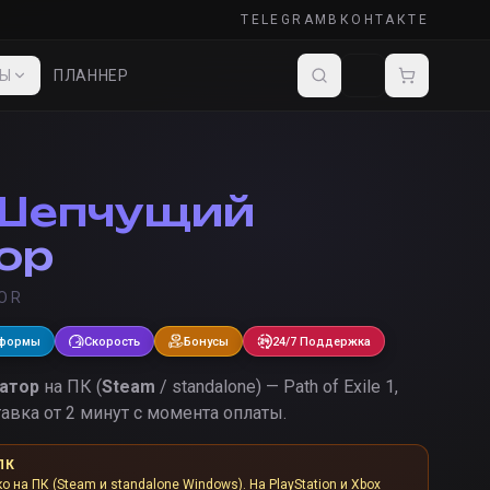
TELEGRAM
ВКОНТАКТЕ
ДЫ
ПЛАННЕР
Шепчущий
ор
TOR
тформы
Скорость
Бонусы
24/7 Поддержка
атор
на ПК (
Steam
/ standalone) — Path of Exile 1,
авка от 2 минут с момента оплаты.
ПК
ко на ПК (Steam и standalone Windows). На PlayStation и Xbox