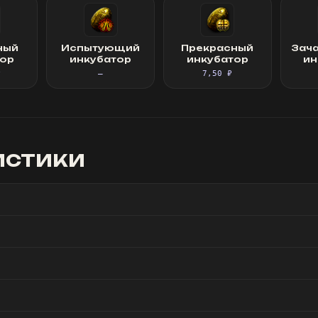
ный
Испытующий
Прекрасный
Зач
тор
инкубатор
инкубатор
ин
₽
—
7,50 ₽
истики