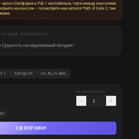
— кросс-платформа в PoE 1 нестабильна, торги между консолями
граете на консоли — посмотрите наш каталог Path of Exile 2, там
рмами.
ПЧУЩИЙ ИНКУБАТОР
 Сущность на надеваемый предмет
E 1
ХАРДКОР
HC ALLFLAME
КОЛИЧЕСТВО
00
В КОРЗИНУ