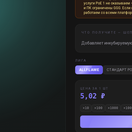
услуги PoE 1 не оказываем 
и ПК ограничены GGG. Если и
работаем со всеми платфо
ЧТО ПОЛУЧИТЕ —
ШЕ
Добавляет инкубируемую
ЛИГА
ALLFLAME
СТАНДАРТ PO
ЦЕНА ЗА 1 ШТ
5,02 ₽
×
10
×
100
×
1000
×
100