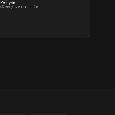
«
3 минуты и готово 👍
»