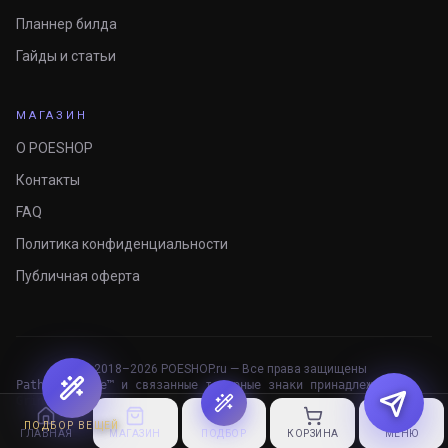
Планнер билда
Гайды и статьи
МАГАЗИН
О POESHOP
Контакты
FAQ
Политика конфиденциальности
Публичная оферта
© 2018–
2026
POESHOP.ru — Все права защищены
Path of Exile™ и связанные товарные знаки принадлежат
Grinding Gear Games.
ПОДБОР ВЕЩЕЙ
ГЛАВНАЯ
МАГАЗИН
ПОДБОР
КОРЗИНА
МЕНЮ