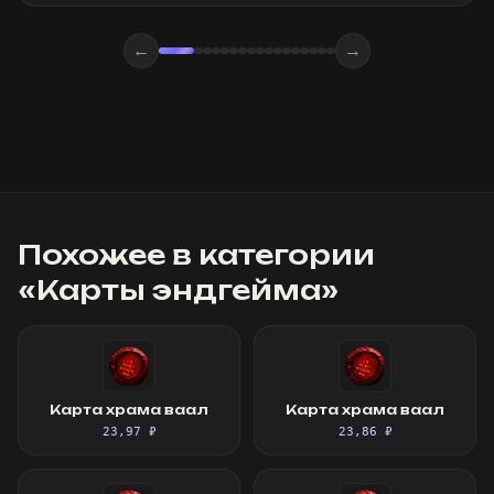
←
→
Похожее в категории
«
Карты эндгейма
»
Карта храма ваал
Карта храма ваал
23,97 ₽
23,86 ₽