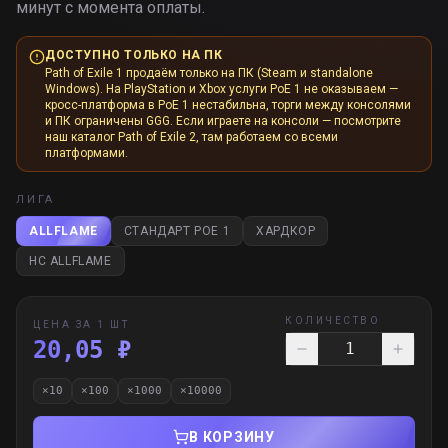
минут с момента оплаты.
ДОСТУПНО ТОЛЬКО НА ПК
Path of Exile 1 продаём только на ПК (Steam и standalone
Windows). На PlayStation и Xbox услуги PoE 1 не оказываем —
кросс-платформа в PoE 1 нестабильна, торги между консолями
и ПК ограничены GGG. Если играете на консоли — посмотрите
наш каталог Path of Exile 2, там работаем со всеми
платформами.
ЛИГА
ALLFLAME
СТАНДАРТ POE 1
ХАРДКОР
HC ALLFLAME
КОЛИЧЕСТВО
ЦЕНА ЗА 1 ШТ
20,05 ₽
×
10
×
100
×
1000
×
10000
В КОРЗИНУ