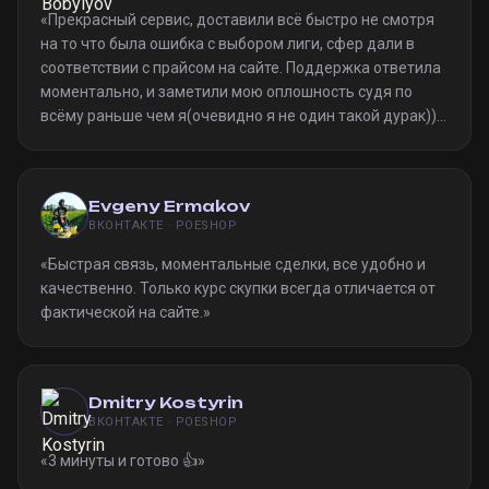
«
Прекрасный сервис, доставили всё быстро не смотря
на то что была ошибка с выбором лиги, сфер дали в
соответствии с прайсом на сайте. Поддержка ответила
моментально, и заметили мою оплошность судя по
всёму раньше чем я(очевидно я не один такой дурак)).
Однозначно рекомендую
»
Evgeny Ermakov
ВКОНТАКТЕ · POESHOP
«
Быстрая связь, моментальные сделки, все удобно и
качественно. Только курс скупки всегда отличается от
фактической на сайте.
»
Dmitry Kostyrin
ВКОНТАКТЕ · POESHOP
«
3 минуты и готово 👍
»