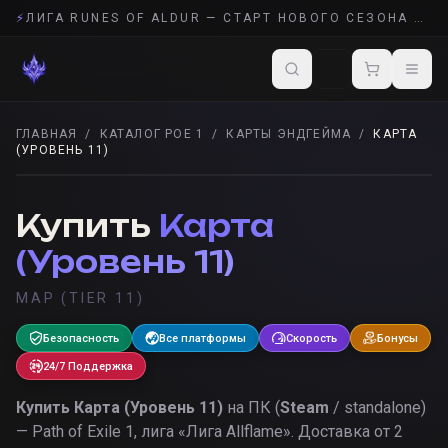
⚡
ЛИГА RUNES OF ALDUR — СТАРТ НОВОГО СЕЗОНА POE 2
ГЛАВНАЯ
/
КАТАЛОГ POE 1
/
КАРТЫ ЭНДГЕЙМА
/
КАРТА
(УРОВЕНЬ 11)
КАРТЫ ЭНДГЕЙМА
· POE 1
Купить
Карта
(Уровень 11)
MAP (TIER 11)
Безопасность
Все платформы
Скорость
Бонусы
24/7 Поддержка
Купить
Карта (Уровень 11)
на ПК (
Steam
/ standalone)
— Path of Exile 1, лига «
Лига Allflame
».
Доставка от 2