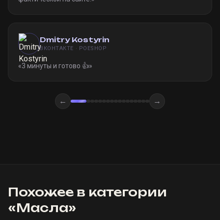
Dmitry Kostyrin
ВКОНТАКТЕ · POESHOP
«
3 минуты и готово 👍
»
←
→
Похожее в категории
«
Масла
»