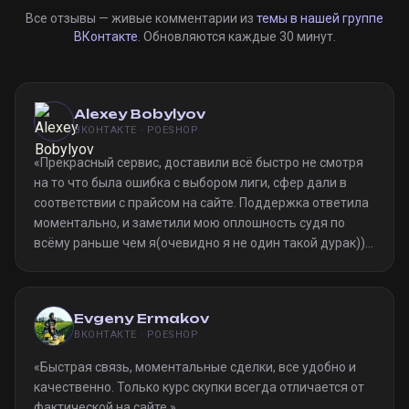
Все отзывы — живые комментарии из
темы в нашей группе
ВКонтакте
. Обновляются каждые 30 минут.
Alexey Bobylyov
ВКОНТАКТЕ · POESHOP
«
Прекрасный сервис, доставили всё быстро не смотря
на то что была ошибка с выбором лиги, сфер дали в
соответствии с прайсом на сайте. Поддержка ответила
моментально, и заметили мою оплошность судя по
всёму раньше чем я(очевидно я не один такой дурак)).
Однозначно рекомендую
»
Evgeny Ermakov
ВКОНТАКТЕ · POESHOP
«
Быстрая связь, моментальные сделки, все удобно и
качественно. Только курс скупки всегда отличается от
фактической на сайте.
»