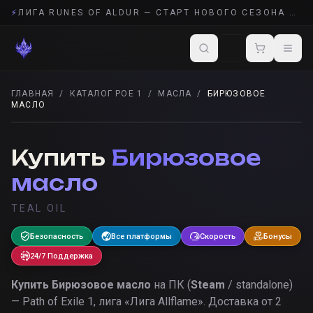
⚡
ЛИГА RUNES OF ALDUR — СТАРТ НОВОГО СЕЗОНА POE 2
ГЛАВНАЯ
/
КАТАЛОГ POE 1
/
МАСЛА
/
БИРЮЗОВОЕ
МАСЛО
МАСЛА
· POE 1
Купить
Бирюзовое
масло
TEAL OIL
Безопасность
Все платформы
Скорость
Бонусы
24/7 Поддержка
Купить
Бирюзовое масло
на ПК (
Steam
/ standalone)
— Path of Exile 1, лига «
Лига Allflame
».
Доставка от 2