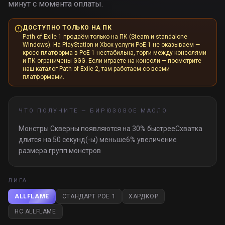
минут с момента оплаты.
ДОСТУПНО ТОЛЬКО НА ПК
Path of Exile 1 продаём только на ПК (Steam и standalone
Windows). На PlayStation и Xbox услуги PoE 1 не оказываем —
кросс-платформа в PoE 1 нестабильна, торги между консолями
и ПК ограничены GGG. Если играете на консоли — посмотрите
наш каталог Path of Exile 2, там работаем со всеми
платформами.
ЧТО ПОЛУЧИТЕ —
БИРЮЗОВОЕ МАСЛО
Монстры Скверны появляются на 30% быстрееСхватка
длится на 50 секунд(-ы) меньше6% увеличение
размера групп монстров
ЛИГА
ALLFLAME
СТАНДАРТ POE 1
ХАРДКОР
HC ALLFLAME