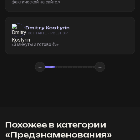
фактической на сайте.
»
Dmitry Kostyrin
ВКОНТАКТЕ · POESHOP
«
3 минуты и готово 👍
»
←
→
Похожее в категории
«
Предзнаменования
»