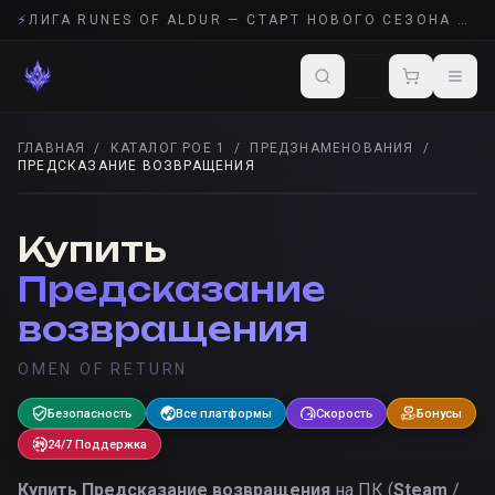
⚡
ЛИГА RUNES OF ALDUR — СТАРТ НОВОГО СЕЗОНА POE 2
ГЛАВНАЯ
/
КАТАЛОГ POE 1
/
ПРЕДЗНАМЕНОВАНИЯ
/
ПРЕДСКАЗАНИЕ ВОЗВРАЩЕНИЯ
ПРЕДЗНАМЕНОВАНИЯ
· POE 1
Купить
Предсказание
возвращения
OMEN OF RETURN
Безопасность
Все платформы
Скорость
Бонусы
24/7 Поддержка
Купить
Предсказание возвращения
на ПК (
Steam
/