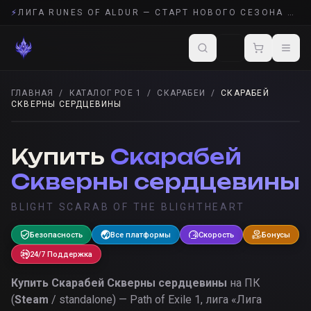
⚡
ЛИГА RUNES OF ALDUR — СТАРТ НОВОГО СЕЗОНА POE 2
ГЛАВНАЯ
/
КАТАЛОГ POE 1
/
СКАРАБЕИ
/
СКАРАБЕЙ
СКВЕРНЫ СЕРДЦЕВИНЫ
СКАРАБЕИ
· POE 1
Купить
Скарабей
Скверны сердцевины
BLIGHT SCARAB OF THE BLIGHTHEART
Безопасность
Все платформы
Скорость
Бонусы
24/7 Поддержка
Купить
Скарабей Скверны сердцевины
на ПК
(
Steam
/ standalone) — Path of Exile 1, лига «
Лига