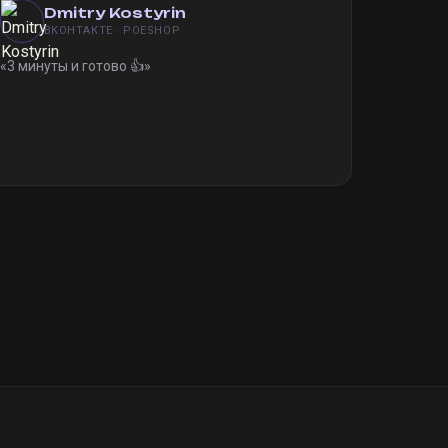
Dmitry Kostyrin
ВКОНТАКТЕ · POESHOP
«
3 минуты и готово 👍
»