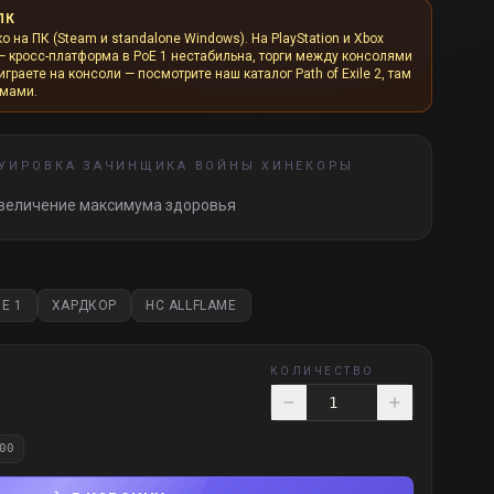
ПК
ко на ПК (Steam и standalone Windows). На PlayStation и Xbox
— кросс-платформа в PoE 1 нестабильна, торги между консолями
граете на консоли — посмотрите наш каталог Path of Exile 2, там
рмами.
УИРОВКА ЗАЧИНЩИКА ВОЙНЫ ХИНЕКОРЫ
величение максимума здоровья
E 1
ХАРДКОР
HC ALLFLAME
КОЛИЧЕСТВО
00