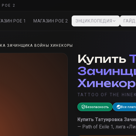
 POE 2
АЗИН POE 1
МАГАЗИН POE 2
ЭНЦИКЛОПЕДИЯ
ГАЙ
ВКА ЗАЧИНЩИКА ВОЙНЫ ХИНЕКОРЫ
Купить
Зачинщ
Хинеко
TATTOO OF THE HIN
Безопасность
Все пла
Купить
Татуировка Зач
— Path of Exile 1, лига «
Лиг