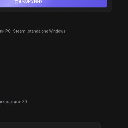
В КОРЗИНУ
мин
·
PC · Steam · standalone Windows
тся каждые 30