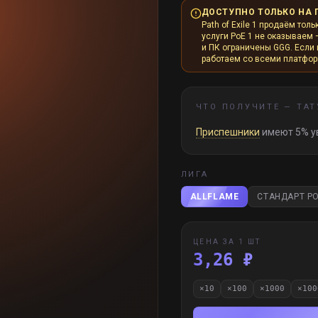
ДОСТУПНО ТОЛЬКО НА 
Path of Exile 1 продаём толь
услуги PoE 1 не оказываем 
и ПК ограничены GGG. Если и
работаем со всеми платфо
ЧТО ПОЛУЧИТЕ —
ТАТ
Приспешники
имеют 5% у
ЛИГА
ALLFLAME
СТАНДАРТ PO
ЦЕНА ЗА 1 ШТ
3,26 ₽
×
10
×
100
×
1000
×
100