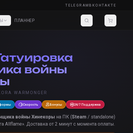
TELEGRAM
ВКОНТАКТЕ
ДЫ
ПЛАННЕР
Татуировка
ика войны
ры
EKORA WARMONGER
тформы
Скорость
Бонусы
24/7 Поддержка
инщика войны Хинекоры
на ПК (
Steam
/ standalone)
а Allflame
».
Доставка от 2 минут с момента оплаты.