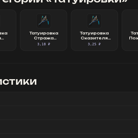
вка
Татуировка
Татуировка
Та
а
Стража
Сказителя
По
гуи
смерти
Хинекоры
серд
3,18 ₽
3,25 ₽
Хинекоры
истики