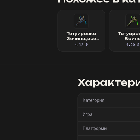
Татуировка
Татуиро
Зачинщика
Воин
войны
Арохон
4,12 ₽
4,20 ₽
Арохонгуи
Характер
Категория
Игра
Платформы