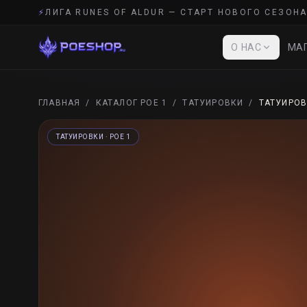
⚡
ЛИГА RUNES OF ALDUR — СТАРТ НОВОГО СЕЗОНА
О НАС
МАГ
ГЛАВНАЯ
/
КАТАЛОГ POE 1
/
ТАТУИРОВКИ
/
ТАТУИРО
ТАТУИРОВКИ
· POE 1