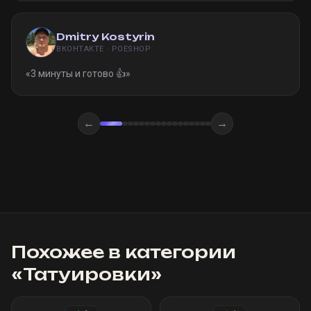
Dmitry Kostyrin
ВКОНТАКТЕ · POESHOP
«
3 минуты и готово 👍
»
←
→
Похожее в категории
«
Татуировки
»