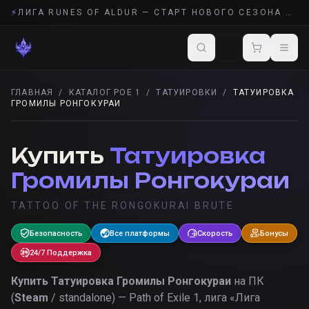
⚡
ЛИГА RUNES OF ALDUR — СТАРТ НОВОГО СЕЗОНА POE 2
ГЛАВНАЯ
/
КАТАЛОГ POE 1
/
ТАТУИРОВКИ
/
ТАТУИРОВКА
ГРОМИЛЫ РОНГОКУРАИ
ТАТУИРОВКИ
· POE 1
Купить
Татуировка
Громилы Ронгокураи
TATTOO OF THE RONGOKURAI BRUTE
Безопасность
Все платформы
Скорость
Бонусы
24/7 Поддержка
Купить
Татуировка Громилы Ронгокураи
на ПК
(
Steam
/ standalone) — Path of Exile 1, лига «
Лига