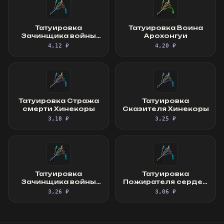
Татуировка
Татуировка Воина
Зачинщика войны
Арохонгуи
Арохонгуи
4,12 ₽
4,20 ₽
Татуировка Стража
Татуировка
смерти Хинекоры
Сказителя Хинекоры
3,18 ₽
3,25 ₽
Татуировка
Татуировка
Зачинщика войны
Пожирателя сердец
Хинекоры
Китавы
3,26 ₽
3,06 ₽