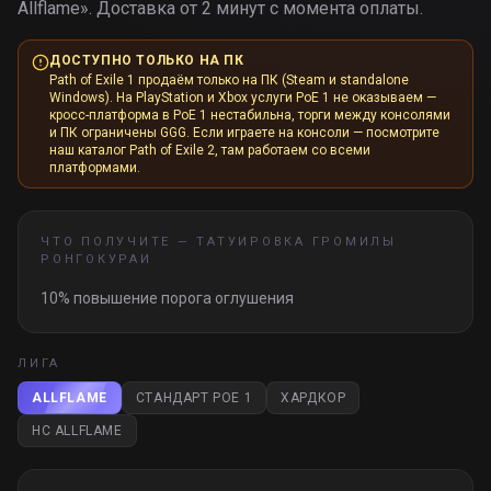
Allflame
».
Доставка от 2 минут с момента оплаты.
ДОСТУПНО ТОЛЬКО НА ПК
Path of Exile 1 продаём только на ПК (Steam и standalone
Windows). На PlayStation и Xbox услуги PoE 1 не оказываем —
кросс-платформа в PoE 1 нестабильна, торги между консолями
и ПК ограничены GGG. Если играете на консоли — посмотрите
наш каталог Path of Exile 2, там работаем со всеми
платформами.
ЧТО ПОЛУЧИТЕ —
ТАТУИРОВКА ГРОМИЛЫ
РОНГОКУРАИ
10% повышение порога оглушения
ЛИГА
ALLFLAME
СТАНДАРТ POE 1
ХАРДКОР
HC ALLFLAME