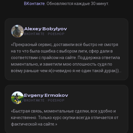
ВКонтакте
. Обновляются каждые 30 минут.
Alexey Bobylyov
ВКОНТАКТЕ · POESHOP
«
Прекрасный сервис, доставили всё быстро не смотря
на то что была ошибка с выбором лиги, сфер дали в
соответствии с прайсом на сайте. Поддержка ответила
моментально, и заметили мою оплошность судя по
всёму раньше чем я(очевидно я не один такой дурак)).
Однозначно рекомендую
»
Evgeny Ermakov
ВКОНТАКТЕ · POESHOP
«
Быстрая связь, моментальные сделки, все удобно и
качественно. Только курс скупки всегда отличается от
фактической на сайте.
»