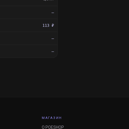
—
113 ₽
—
—
МАГАЗИН
О POESHOP