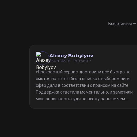
Все отзывы —
Alexey Bobylyov
ВКОНТАКТЕ · POESHOP
«
Прекрасный сервис, доставили всё быстро не
смотря на то что была ошибка с выбором лиги,
сфер дали в соответствии с прайсом на сайте.
Поддержка ответила моментально, и заметили
мою оплошность судя по всёму раньше чем
я(очевидно я не один такой дурак)). Однозначно
рекомендую
»