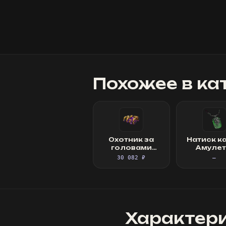
Похожее в ка
Охотник за
Натиск к
головами
Амулет
Ремень
нефрит
30 082 ₽
—
Характер