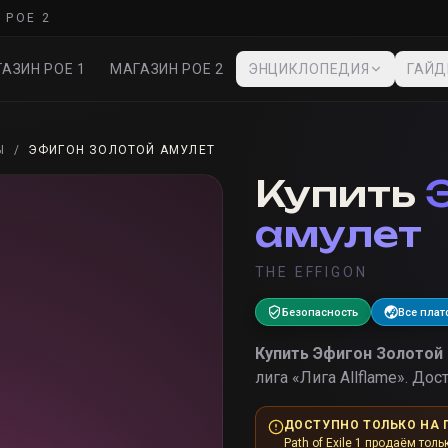
 POE 2
АЗИН POE 1
МАГАЗИН POE 2
ЭНЦИКЛОПЕДИЯ
ГАЙ
Ы
/
ЭФИГОН ЗОЛОТОЙ АМУЛЕТ
Купить
амулет
THE EFFIGON
Безопасность
Все пла
Купить
Эфигон Золотой
лига «
Лига Allflame
».
Дост
ДОСТУПНО ТОЛЬКО НА 
Path of Exile 1 продаём толь