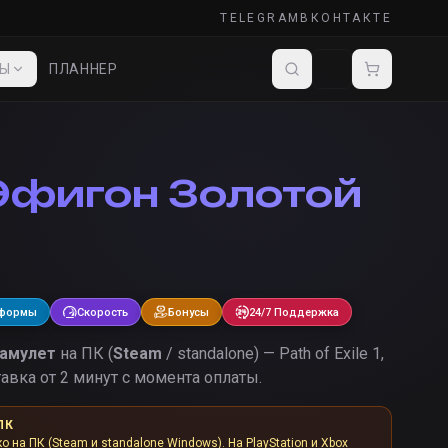
TELEGRAM
ВКОНТАКТЕ
ДЫ
ПЛАННЕР
Эфигон Золотой
тформы
Скорость
Бонусы
24/7 Поддержка
 амулет
на ПК (
Steam
/ standalone) — Path of Exile 1,
авка от 2 минут с момента оплаты.
ПК
ко на ПК (Steam и standalone Windows). На PlayStation и Xbox