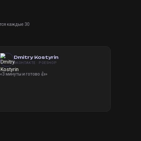
тся каждые 30
Dmitry Kostyrin
ВКОНТАКТЕ · POESHOP
«
3 минуты и готово 👍
»