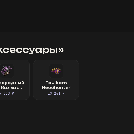
ксессуары
»
вородный
Foulborn
х Кольцо с
Headhunter
етистом
7 653 ₽
13 261 ₽