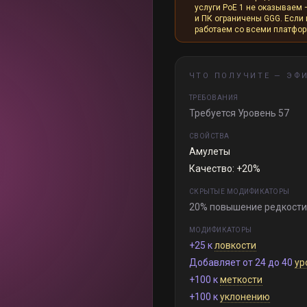
услуги PoE 1 не оказываем 
и ПК ограничены GGG. Если и
работаем со всеми платфо
ЧТО ПОЛУЧИТЕ —
ЭФИ
ТРЕБОВАНИЯ
Требуется Уровень 57
СВОЙСТВА
Амулеты
Качество: +20%
СКРЫТЫЕ МОДИФИКАТОРЫ
20% повышение редкости
МОДИФИКАТОРЫ
+25 к
ловкости
Добавляет от 24 до 40
ур
+100 к
меткости
+100 к
уклонению