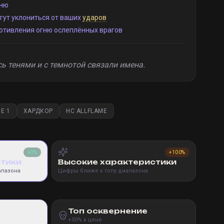
ню
гут уклониться от ваших
ударов
отивления огню ослеплённых врагов
ь тенями и с темнотой связали имена.
E 1
ХАРДКОР
HC ALLFLAME
+0%
+100%
стики
Высокие характеристики
апазона
Цифры ближе к топу диапазона
Топ осквернение
+50% к цене