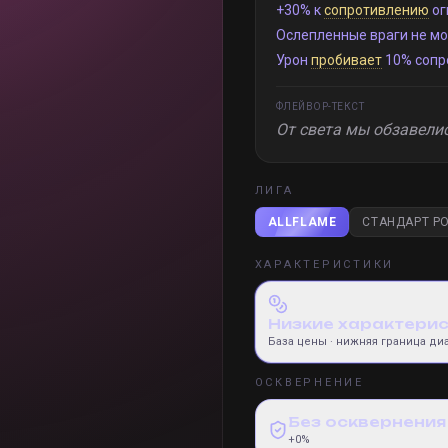
+30% к
сопротивлению
ог
Ослепленные враги не мо
Урон
пробивает
10% сопр
ФЛЕЙВОР-ТЕКСТ
От света мы обзавелис
ЛИГА
ALLFLAME
СТАНДАРТ PO
ХАРАКТЕРИСТИКИ
Низкие характери
База цены
· нижняя граница ди
ОСКВЕРНЕНИЕ
Без осквернения
+0%