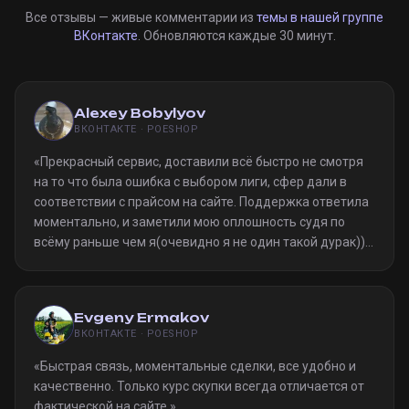
Все отзывы — живые комментарии из
темы в нашей группе
ВКонтакте
. Обновляются каждые 30 минут.
Alexey Bobylyov
ВКОНТАКТЕ · POESHOP
«
Прекрасный сервис, доставили всё быстро не смотря
на то что была ошибка с выбором лиги, сфер дали в
соответствии с прайсом на сайте. Поддержка ответила
моментально, и заметили мою оплошность судя по
всёму раньше чем я(очевидно я не один такой дурак)).
Однозначно рекомендую
»
Evgeny Ermakov
ВКОНТАКТЕ · POESHOP
«
Быстрая связь, моментальные сделки, все удобно и
качественно. Только курс скупки всегда отличается от
фактической на сайте.
»