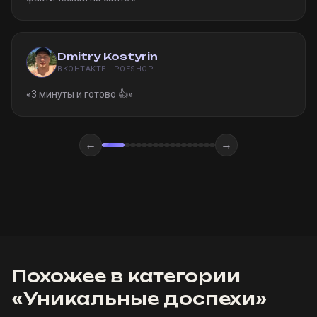
Dmitry Kostyrin
ВКОНТАКТЕ · POESHOP
«
3 минуты и готово 👍
»
←
→
Похожее в категории
«
Уникальные доспехи
»