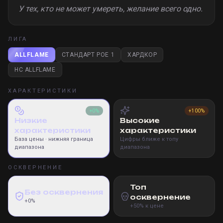
У тех, кто не может умереть, желание всего одно.
ЛИГА
ALLFLAME
СТАНДАРТ POE 1
ХАРДКОР
HC ALLFLAME
ХАРАКТЕРИСТИКИ
+0%
+100%
Низкие
Высокие
характеристики
характеристики
База цены
· нижняя граница
Цифры ближе к топу
диапазона
диапазона
ОСКВЕРНЕНИЕ
Топ
Без осквернения
осквернение
+0%
+50% к цене