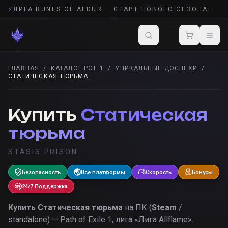
⚡
ЛИГА RUNES OF ALDUR — СТАРТ НОВОГО СЕЗОНА POE 2
ГЛАВНАЯ
/
КАТАЛОГ POE 1
/
УНИКАЛЬНЫЕ ДОСПЕХИ
/
СТАТИЧЕСКАЯ ТЮРЬМА
УНИКАЛЬНЫЕ ДОСПЕХИ
· POE 1
Купить
Статическая
тюрьма
STASIS PRISON
Безопасность
Все платформы
Скорость
Бонусы
24/7 Поддержка
Купить
Статическая тюрьма
на ПК (
Steam
/
standalone) — Path of Exile 1, лига «
Лига Allflame
».