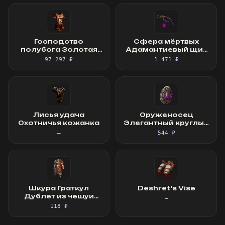
Господство
Сфера мёртвых
полубога Золотая
Адамантиевый щит
мантия
духа
97 297 ₽
1 471 ₽
Лисья удача
Оруженосец
Охотничья кожанка
Элегантный круглый
щит
—
544 ₽
Шкура Граткул
Deshret's Vise
Дублет из чешуи
—
змея
118 ₽