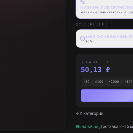
Низкие характери
База цены
· нижняя граница ди
ОСКВЕРНЕНИЕ
Без осквернения
+0%
ЦЕНА ЗА 1 ШТ
50,13 ₽
×
10
×
100
×
1000
×
100
К категории
В наличии
·
Доставка 2–15 