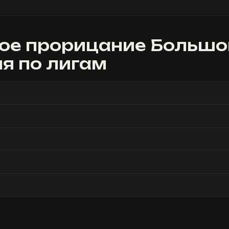
ое прорицание Больш
ия
по лигам