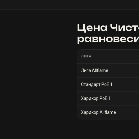
Цена
Чист
равновес
ЛИГА
Лига Allflame
Стандарт PoE 1
Хардкор PoE 1
Хардкор Allflame