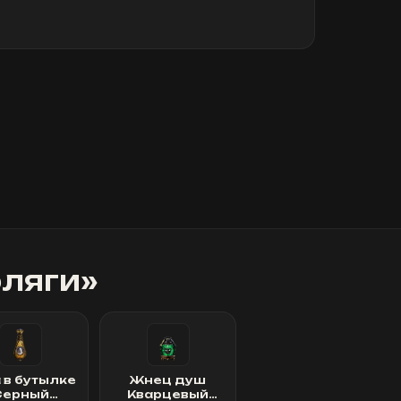
ляги
»
 в бутылке
Жнец душ
Серный
Кварцевый