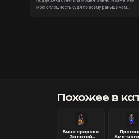
Поддержка ответила моментально, и заметили
мою оплошность судя по всёму раньше чем
я(очевидно я не один такой дурак)). Однозначно
рекомендую
»
Похожее в ка
Вино пророка
Проген
Золотой
Аметист