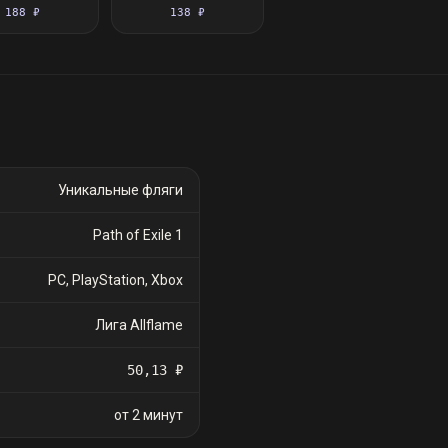
флакон
флакон
188 ₽
138 ₽
Уникальные фляги
Path of Exile 1
PC, PlayStation, Xbox
Лига Allflame
50,13 ₽
от 2 минут