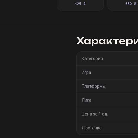
флакон
флако
425 ₽
650 ₽
Характер
Категория
Игра
Платформы
Лига
Цена за 1 ед.
Доставка