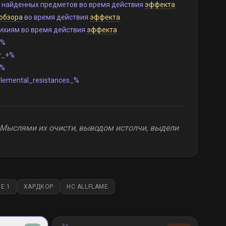
 найденных предметов во время действия
эффекта
обзора
во время действия
эффекта
ихиям во время действия
эффекта
_%
y_+%
+%
lemental_resistances_%
 Мыслями их очисти, выводом истолчи, выдели
E 1
ХАРДКОР
HC ALLFLAME