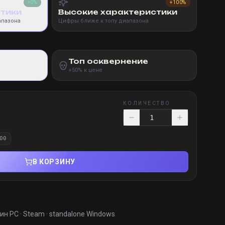
+0%
+100%
стики
Высокие характеристики
апазона
Цифры ближе к топу диапазона
Топ осквернение
+50% к цене
КОЛИЧЕСТВО
00
В КОРЗИНУ
мин
·
PC · Steam · standalone Windows