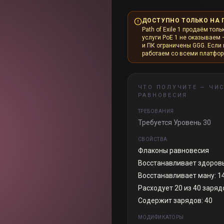
ДОСТУПНО ТОЛЬКО НА 
Path of Exile 1 продаём толь
услуги PoE 1 не оказываем 
и ПК ограничены GGG. Если и
работаем со всеми платфо
ЧТО ПОЛУЧИТЕ —
ЧИ
РАВНОВЕСИЯ
ТРЕБОВАНИЯ
Требуется Уровень 30
СВОЙСТВА
Флаконы равновесия
Восстанавливает здоровье
Восстанавливает ману: 140
Расходует 20 из 40 заря
Содержит зарядов: 40
МОДИФИКАТОРЫ