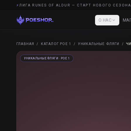
⚡
ЛИГА RUNES OF ALDUR — СТАРТ НОВОГО СЕЗОНА
О НАС
МАГ
ГЛАВНАЯ
/
КАТАЛОГ POE 1
/
УНИКАЛЬНЫЕ ФЛЯГИ
/
Ч
УНИКАЛЬНЫЕ ФЛЯГИ
· POE 1