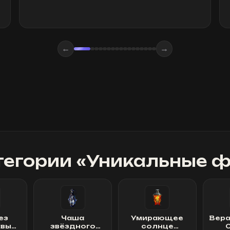
←
→
тегории «
Уникальные ф
ез
Чаша
Умирающее
Вера
овый
звёздного
солнце