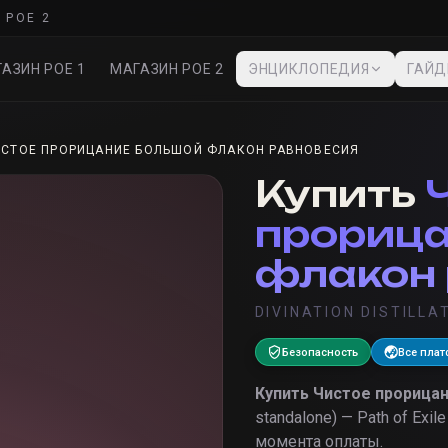
 POE 2
АЗИН POE 1
МАГАЗИН POE 2
ЭНЦИКЛОПЕДИЯ
ГАЙ
ИСТОЕ ПРОРИЦАНИЕ БОЛЬШОЙ ФЛАКОН РАВНОВЕСИЯ
Купить
прорица
флакон 
DIVINATION DISTILLA
Безопасность
Все пла
Купить
Чистое прорица
standalone) — Path of Exile
момента оплаты.