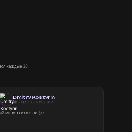
тся каждые 30
Dmitry Kostyrin
ВКОНТАКТЕ · POESHOP
«
3 минуты и готово 👍
»