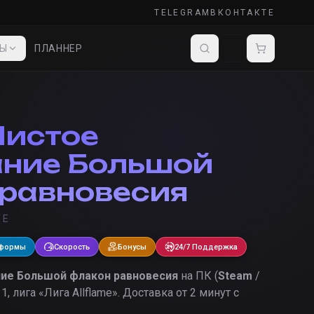
TELEGRAM
ВКОНТАКТЕ
ДЫ
ПЛАННЕР
Чистое
ние Большой
равновесия
TE
тформы
Скорость
Бонусы
24/7 Поддержка
ние Большой флакон равновесия
на ПК (
Steam
/
 1, лига «
Лига Allflame
».
Доставка от 2 минут с