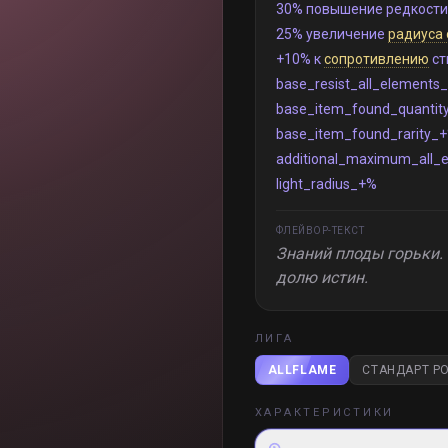
30% повышение редкости
25% увеличение
радиуса 
+10% к
сопротивлению
ст
base_resist_all_elements
base_item_found_quantit
base_item_found_rarity_
additional_maximum_all_e
light_radius_+%
ФЛЕЙВОР-ТЕКСТ
Знаний плоды горьки.
долю истин.
ЛИГА
ALLFLAME
СТАНДАРТ PO
ХАРАКТЕРИСТИКИ