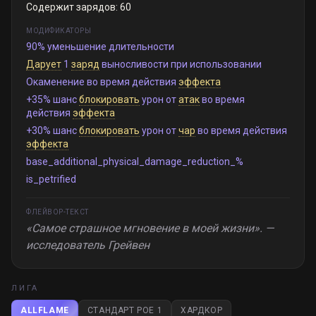
Содержит зарядов: 60
МОДИФИКАТОРЫ
90% уменьшение длительности
Дарует
1
заряд
выносливости при использовании
Окаменение во время действия
эффекта
+35% шанс
блокировать
урон от
атак
во время
действия
эффекта
+30% шанс
блокировать
урон от
чар
во время действия
эффекта
base_additional_physical_damage_reduction_%
is_petrified
ФЛЕЙВОР-ТЕКСТ
«Самое страшное мгновение в моей жизни». —
исследователь Грейвен
ЛИГА
ALLFLAME
СТАНДАРТ POE 1
ХАРДКОР