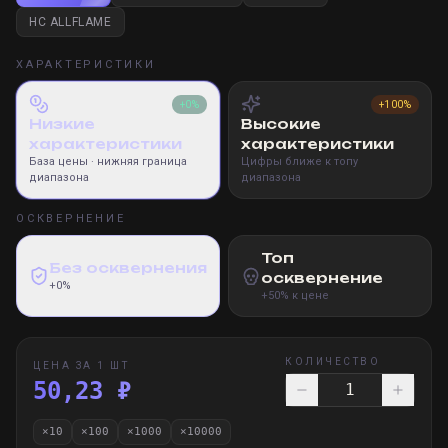
HC ALLFLAME
ХАРАКТЕРИСТИКИ
+0%
+100%
Низкие
Высокие
характеристики
характеристики
База цены
· нижняя граница
Цифры ближе к топу
диапазона
диапазона
ОСКВЕРНЕНИЕ
Топ
Без осквернения
осквернение
+0%
+50% к цене
КОЛИЧЕСТВО
ЦЕНА ЗА 1 ШТ
50,23 ₽
×
10
×
100
×
1000
×
10000