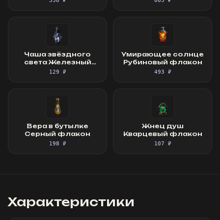
538 ₽
663 ₽
Чаша звёздного
Умирающее солнце
света Железный
Рубиновый флакон
флакон
129 ₽
493 ₽
Вера в бутылке
Жнец душ
Серный флакон
Кварцевый флакон
198 ₽
107 ₽
Характеристики