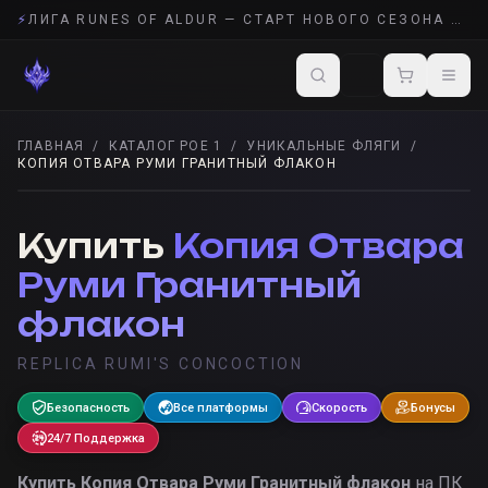
⚡
ЛИГА RUNES OF ALDUR — СТАРТ НОВОГО СЕЗОНА POE 2
ГЛАВНАЯ
/
КАТАЛОГ POE 1
/
УНИКАЛЬНЫЕ ФЛЯГИ
/
КОПИЯ ОТВАРА РУМИ ГРАНИТНЫЙ ФЛАКОН
УНИКАЛЬНЫЕ ФЛЯГИ
· POE 1
Купить
Копия Отвара
Руми Гранитный
флакон
REPLICA RUMI'S CONCOCTION
Безопасность
Все платформы
Скорость
Бонусы
24/7 Поддержка
Купить
Копия Отвара Руми Гранитный флакон
на ПК