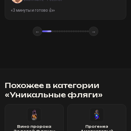
«
3 минуты и готово 👍
»
←
→
Похожее в категории
«
Уникальные фляги
»
Вино пророка
Прогенез