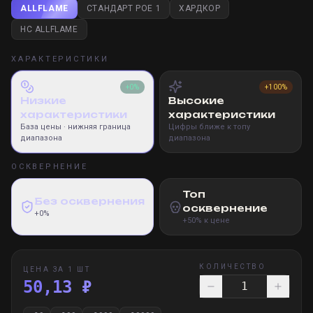
ALLFLAME
СТАНДАРТ POE 1
ХАРДКОР
HC ALLFLAME
ХАРАКТЕРИСТИКИ
+0%
+100%
Низкие
Высокие
характеристики
характеристики
База цены
· нижняя граница
Цифры ближе к топу
диапазона
диапазона
ОСКВЕРНЕНИЕ
Топ
Без осквернения
осквернение
+0%
+50% к цене
КОЛИЧЕСТВО
ЦЕНА ЗА 1 ШТ
50,13 ₽