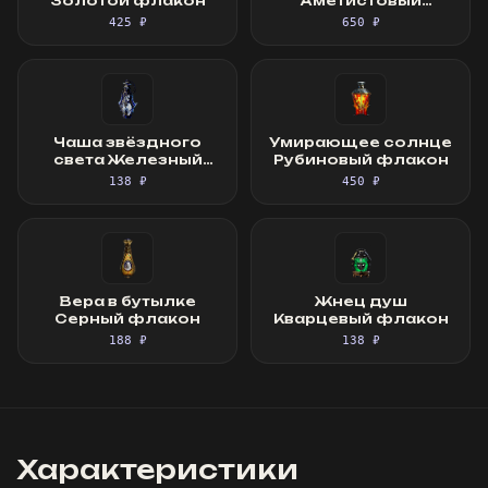
Золотой флакон
Аметистовый
флакон
425 ₽
650 ₽
Чаша звёздного
Умирающее солнце
света Железный
Рубиновый флакон
флакон
138 ₽
450 ₽
Вера в бутылке
Жнец душ
Серный флакон
Кварцевый флакон
188 ₽
138 ₽
Характеристики