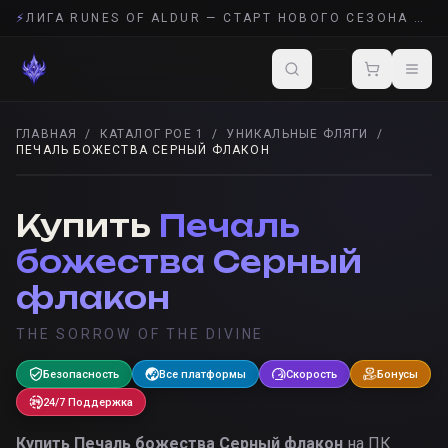
⚡
ЛИГА RUNES OF ALDUR — СТАРТ НОВОГО СЕЗОНА POE 2
ГЛАВНАЯ
/
КАТАЛОГ POE 1
/
УНИКАЛЬНЫЕ ФЛЯГИ
/
ПЕЧАЛЬ БОЖЕСТВА СЕРНЫЙ ФЛАКОН
УНИКАЛЬНЫЕ ФЛЯГИ
· POE 1
Купить
Печаль
божества Серный
флакон
THE SORROW OF THE DIVINE
Безопасность
Все платформы
Скорость
Бонусы
24/7 Поддержка
Купить
Печаль божества Серный флакон
на ПК