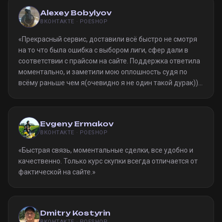
Alexey Bobylyov
ВКОНТАКТЕ · POESHOP
«
Прекрасный сервис, доставили всё быстро не смотря
на то что была ошибка с выбором лиги, сфер дали в
соответствии с прайсом на сайте. Поддержка ответила
моментально, и заметили мою оплошность судя по
всёму раньше чем я(очевидно я не один такой дурак)).
Однозначно рекомендую
»
Evgeny Ermakov
ВКОНТАКТЕ · POESHOP
«
Быстрая связь, моментальные сделки, все удобно и
качественно. Только курс скупки всегда отличается от
фактической на сайте.
»
Dmitry Kostyrin
ВКОНТАКТЕ · POESHOP