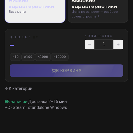
Низкие
Высокие
характеристики
характеристики
База цены
Цена по запросу — разброс
ролла огромный
КОЛИЧЕСТВО
ЦЕНА ЗА 1 ШТ
—
×
10
×
100
×
1000
×
10000
В КОРЗИНУ
К категории
В наличии
·
Доставка 2–15 мин
·
PC · Steam · standalone Windows