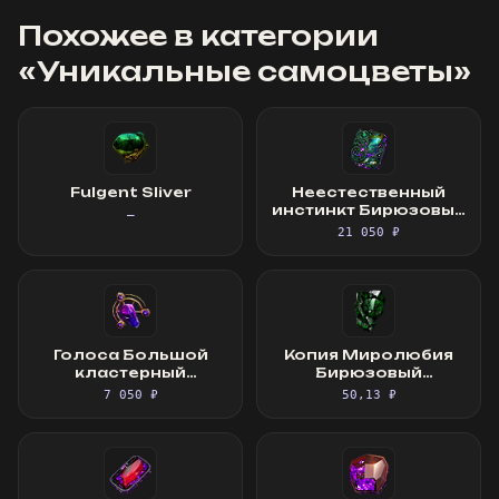
Похожее в категории
«
Уникальные самоцветы
»
Fulgent Sliver
Неестественный
инстинкт Бирюзовый
—
самоцвет
21 050 ₽
Голоса Большой
Копия Миролюбия
кластерный
Бирюзовый
самоцвет
самоцвет
7 050 ₽
50,13 ₽