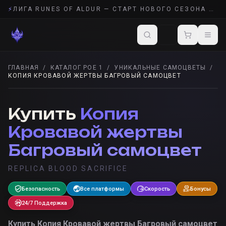
⚡
ЛИГА RUNES OF ALDUR — СТАРТ НОВОГО СЕЗОНА POE 2
ГЛАВНАЯ
/
КАТАЛОГ POE 1
/
УНИКАЛЬНЫЕ САМОЦВЕТЫ
/
КОПИЯ КРОВАВОЙ ЖЕРТВЫ БАГРОВЫЙ САМОЦВЕТ
УНИКАЛЬНЫЕ САМОЦВЕТЫ
· POE 1
Купить
Копия
Кровавой жертвы
Багровый самоцвет
REPLICA BLOOD SACRIFICE
Безопасность
Все платформы
Скорость
Бонусы
24/7 Поддержка
Купить
Копия Кровавой жертвы Багровый самоцвет