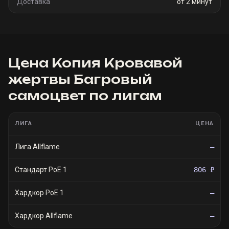
Доставка
от 2 минут
Цена
Копия Кровавой
жертвы Багровый
самоцвет
по лигам
ЛИГА
ЦЕНА
Лига Allflame
—
Стандарт PoE 1
806 ₽
Хардкор PoE 1
—
Хардкор Allflame
—