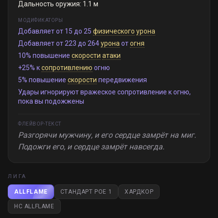
Дальность оружия: 1.1 м
МОДИФИКАТОРЫ
Добавляет от 15 до 25
физического
урона
Добавляет от 223 до 264
урона
от
огня
10% повышение
скорости
атаки
+25% к
сопротивлению
огню
5% повышение
скорости
передвижения
Удары игнорируют вражеское сопротивление к огню,
пока вы подожжены
ФЛЕЙВОР-ТЕКСТ
Разгорячи мужчину, и его сердце замрёт на миг.
Подожги его, и сердце замрёт навсегда.
ЛИГА
ALLFLAME
СТАНДАРТ POE 1
ХАРДКОР
HC ALLFLAME