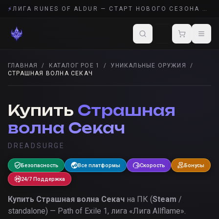
⚡
ЛИГА RUNES OF ALDUR — СТАРТ НОВОГО СЕЗОНА POE 2
ГЛАВНАЯ
/
КАТАЛОГ POE 1
/
УНИКАЛЬНЫЕ ОРУЖИЯ
/
СТРАШНАЯ ВОЛНА СЕКАЧ
УНИКАЛЬНЫЕ ОРУЖИЯ
· POE 1
Купить
Страшная
волна Секач
DREADSURGE
Безопасность
Все платформы
Скорость
Бонусы
24/7 Поддержка
Купить
Страшная волна Секач
на ПК (
Steam
/
standalone) — Path of Exile 1, лига «
Лига Allflame
».