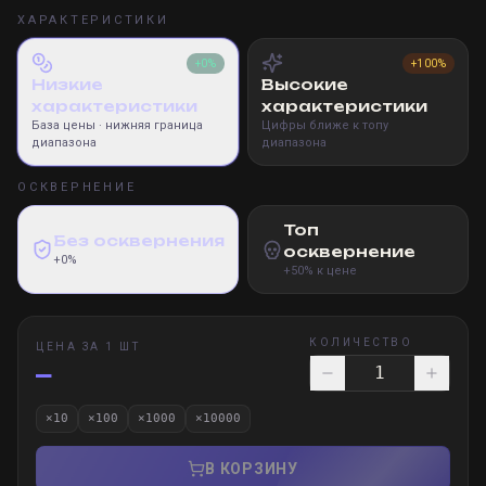
ХАРАКТЕРИСТИКИ
+0%
+100%
Низкие
Высокие
характеристики
характеристики
База цены
· нижняя граница
Цифры ближе к топу
диапазона
диапазона
ОСКВЕРНЕНИЕ
Топ
Без осквернения
осквернение
+0%
+50% к цене
КОЛИЧЕСТВО
ЦЕНА ЗА 1 ШТ
—
×
10
×
100
×
1000
×
10000
В КОРЗИНУ