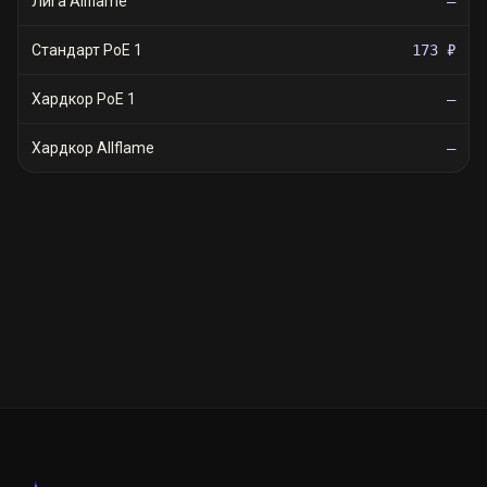
Лига Allflame
—
Стандарт PoE 1
173 ₽
Хардкор PoE 1
—
Хардкор Allflame
—