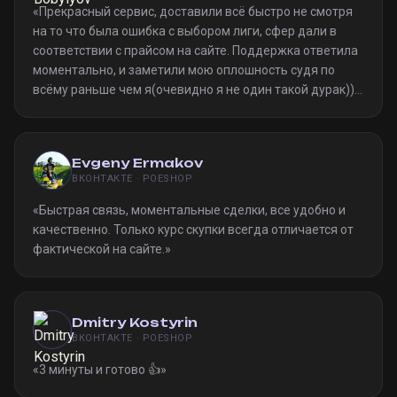
«
Прекрасный сервис, доставили всё быстро не смотря
на то что была ошибка с выбором лиги, сфер дали в
соответствии с прайсом на сайте. Поддержка ответила
моментально, и заметили мою оплошность судя по
всёму раньше чем я(очевидно я не один такой дурак)).
Однозначно рекомендую
»
Evgeny Ermakov
ВКОНТАКТЕ · POESHOP
«
Быстрая связь, моментальные сделки, все удобно и
качественно. Только курс скупки всегда отличается от
фактической на сайте.
»
Dmitry Kostyrin
ВКОНТАКТЕ · POESHOP
«
3 минуты и готово 👍
»