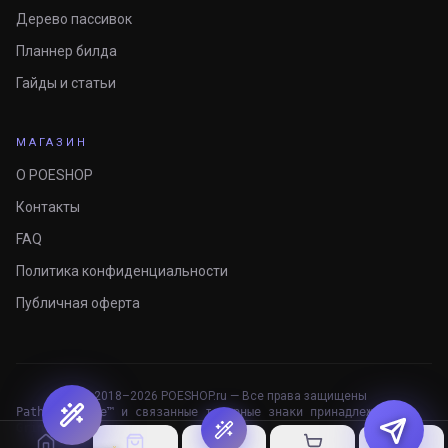
Дерево пассивок
Планнер билда
Гайды и статьи
МАГАЗИН
О POESHOP
Контакты
FAQ
Политика конфиденциальности
Публичная оферта
© 2018–
2026
POESHOP.ru — Все права защищены
Path of Exile™ и связанные товарные знаки принадлежат
Grinding Gear Games.